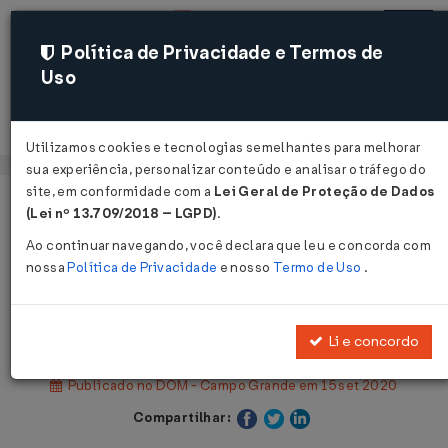
Política de Privacidade e Termos de
Uso
Acessar
Utilizamos cookies e tecnologias semelhantes para melhorar
sua experiência, personalizar conteúdo e analisar o tráfego do
site, em conformidade com a
Lei Geral de Proteção de Dados
Página Inicial
Legislações
(Lei nº 13.709/2018 – LGPD)
.
Legislação Municipal - Campo Grande
Ao continuar navegando, você declara que leu e concorda com
nossa
Política de Privacidade
e nosso
Termo de Uso
.
Voltar
Decreto Nº 14456 DE 14/09/2020
Li e concordo
Publicado no DOM - Campo Grande em 15 set 2020
Compartilhar: