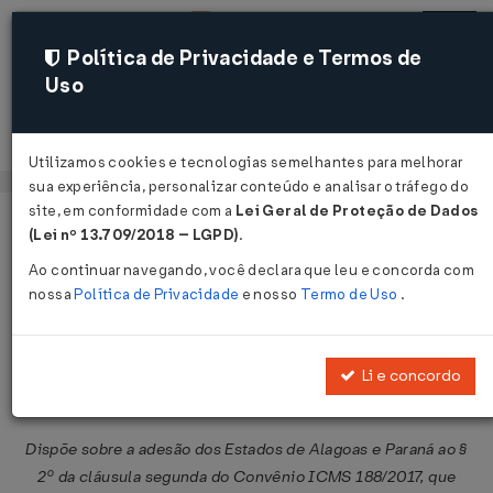
Política de Privacidade e Termos de
Uso
Acessar
Utilizamos cookies e tecnologias semelhantes para melhorar
sua experiência, personalizar conteúdo e analisar o tráfego do
site, em conformidade com a
Lei Geral de Proteção de Dados
Página Inicial
Legislações
Legislação Federal
Voltar
(Lei nº 13.709/2018 – LGPD)
.
Ao continuar navegando, você declara que leu e concorda com
Convênio ICMS Nº 94 DE
nossa
Política de Privacidade
e nosso
Termo de Uso
.
02/09/2020
Publicado no DOU em 4 set 2020
Li e concordo
Compartilhar:
Dispõe sobre a adesão dos Estados de Alagoas e Paraná ao §
2º da cláusula segunda do Convênio ICMS 188/2017, que