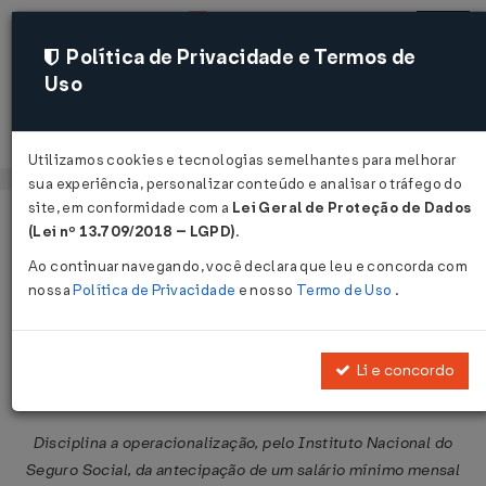
Política de Privacidade e Termos de
Uso
Acessar
Utilizamos cookies e tecnologias semelhantes para melhorar
sua experiência, personalizar conteúdo e analisar o tráfego do
site, em conformidade com a
Lei Geral de Proteção de Dados
Página Inicial
Legislações
Legislação Federal
Voltar
(Lei nº 13.709/2018 – LGPD)
.
Ao continuar navegando, você declara que leu e concorda com
Portaria Conjunta SEPRT/INSS Nº
nossa
Política de Privacidade
e nosso
Termo de Uso
.
47 DE 21/08/2020
Publicado no DOU em 24 ago 2020
Li e concordo
Compartilhar:
Disciplina a operacionalização, pelo Instituto Nacional do
Seguro Social, da antecipação de um salário mínimo mensal