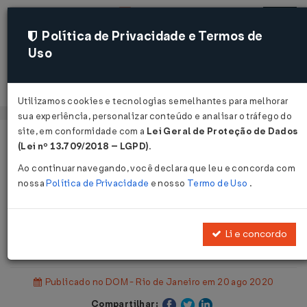
Política de Privacidade e Termos de
Uso
Acessar
Utilizamos cookies e tecnologias semelhantes para melhorar
sua experiência, personalizar conteúdo e analisar o tráfego do
site, em conformidade com a
Lei Geral de Proteção de Dados
Página Inicial
Legislações
(Lei nº 13.709/2018 – LGPD)
.
Legislação Municipal - Rio de Janeiro
Ao continuar navegando, você declara que leu e concorda com
nossa
Política de Privacidade
e nosso
Termo de Uso
.
Voltar
Lei Complementar Nº 219 DE
Li e concordo
19/08/2020
Publicado no DOM - Rio de Janeiro em 20 ago 2020
Compartilhar: