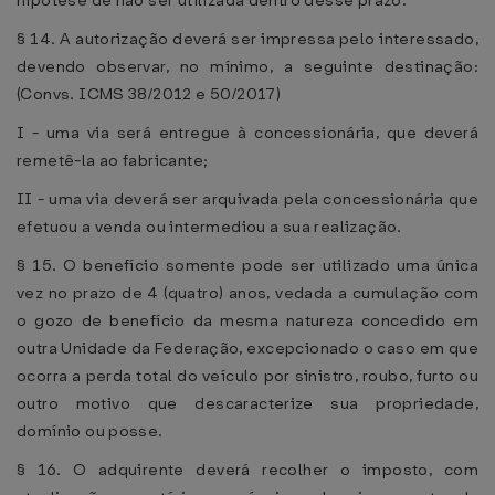
hipótese de não ser utilizada dentro desse prazo.
§ 14. A autorização deverá ser impressa pelo interessado,
devendo observar, no mínimo, a seguinte destinação:
(Convs. ICMS 38/2012 e 50/2017)
I - uma via será entregue à concessionária, que deverá
remetê-la ao fabricante;
II - uma via deverá ser arquivada pela concessionária que
efetuou a venda ou intermediou a sua realização.
§ 15. O benefício somente pode ser utilizado uma única
vez no prazo de 4 (quatro) anos, vedada a cumulação com
o gozo de benefício da mesma natureza concedido em
outra Unidade da Federação, excepcionado o caso em que
ocorra a perda total do veículo por sinistro, roubo, furto ou
outro motivo que descaracterize sua propriedade,
domínio ou posse.
§ 16. O adquirente deverá recolher o imposto, com