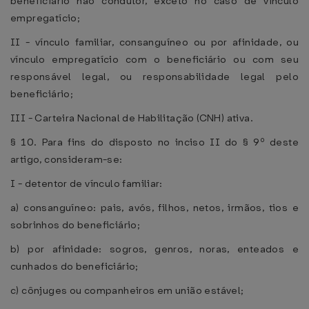
beneficiário não condutor, exceto no caso de vínculo
empregatício;
II - vínculo familiar, consanguíneo ou por afinidade, ou
vínculo empregatício com o beneficiário ou com seu
responsável legal, ou responsabilidade legal pelo
beneficiário;
III - Carteira Nacional de Habilitação (CNH) ativa.
§ 10. Para fins do disposto no inciso II do § 9º deste
artigo, consideram-se:
I - detentor de vínculo familiar:
a) consanguíneo: pais, avós, filhos, netos, irmãos, tios e
sobrinhos do beneficiário;
b) por afinidade: sogros, genros, noras, enteados e
cunhados do beneficiário;
c) cônjuges ou companheiros em união estável;