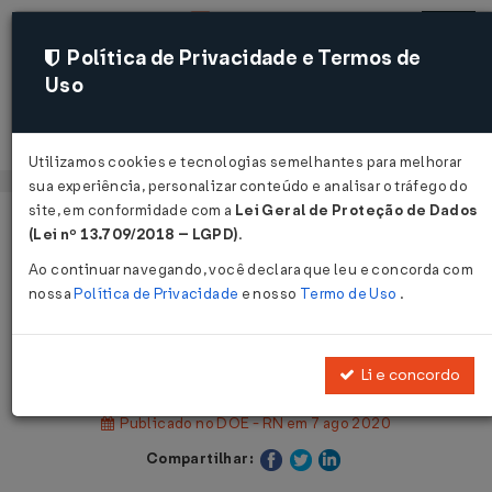
Política de Privacidade e Termos de
Uso
Acessar
Utilizamos cookies e tecnologias semelhantes para melhorar
sua experiência, personalizar conteúdo e analisar o tráfego do
site, em conformidade com a
Lei Geral de Proteção de Dados
Página Inicial
Legislações
(Lei nº 13.709/2018 – LGPD)
.
Legislação Estadual - Rio Grande do Norte
Ao continuar navegando, você declara que leu e concorda com
nossa
Política de Privacidade
e nosso
Termo de Uso
.
Voltar
Decreto Nº 29902 DE 06/08/2020
Li e concordo
Publicado no DOE - RN em 7 ago 2020
Compartilhar: