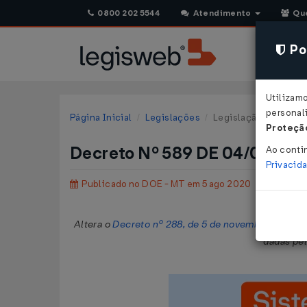
0800 202 5544
Atendimento
Qu
Pol
Utilizam
personali
Página Inicial
Legislações
Legislação Estadual 
Proteção
Decreto Nº 589 DE 04/08/20
Ao conti
Privacid
Publicado no DOE - MT em 5 ago 2020
Altera o
Decreto nº 288, de 5 de novembro de 201
dadas pel