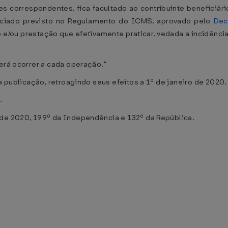
es correspondentes, fica facultado ao contribuinte beneficiá
enciado previsto no Regulamento do ICMS, aprovado pelo
Dec
ão e/ou prestação que efetivamente praticar, vedada a incidên
erá ocorrer a cada operação."
ua publicação, retroagindo seus efeitos a 1º de janeiro de 2020.
.
 de 2020, 199º da Independência e 132º da República.