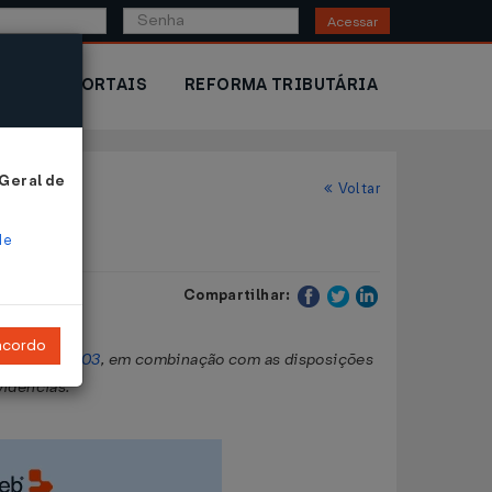
Acessar
IOR
PORTAIS
REFORMA TRIBUTÁRIA
 Geral de
Voltar
de
Compartilhar:
ncordo
tembro de 2003
, em combinação com as disposições
vidências.