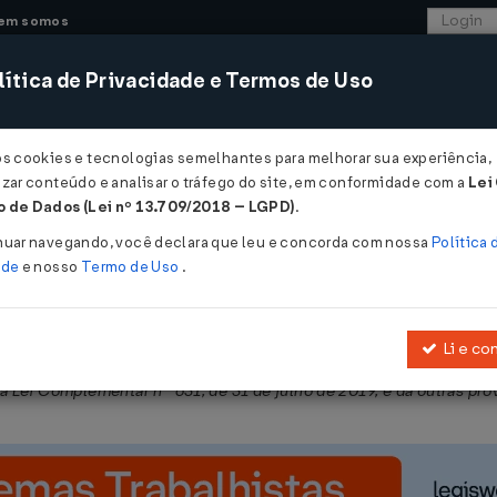
em somos
ítica de Privacidade e Termos de Uso
CONSULTORIA
SISTEMAS
COMÉRCIO EXTER
os cookies e tecnologias semelhantes para melhorar sua experiência,
zar conteúdo e analisar o tráfego do site, em conformidade com a
Lei
- Mato Grosso
 de Dados (Lei nº 13.709/2018 – LGPD)
.
20
nuar navegando, você declara que leu e concorda com nossa
Política 
ade
e nosso
Termo de Uso
.
Li e co
9
(DOE de 06.11.2019), que regulamenta a
Lei nº 7.958, de 25 de se
a Lei Complementar nº 631, de 31 de julho de 2019, e dá outras pro