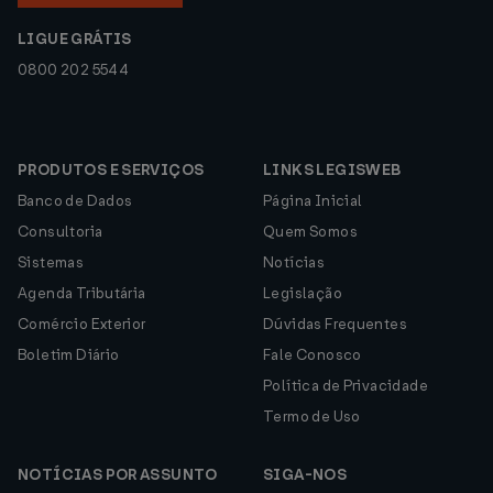
LIGUE GRÁTIS
0800 202 5544
PRODUTOS E SERVIÇOS
LINKS LEGISWEB
Banco de Dados
Página Inicial
Consultoria
Quem Somos
Sistemas
Notícias
Agenda Tributária
Legislação
Comércio Exterior
Dúvidas Frequentes
Boletim Diário
Fale Conosco
Política de Privacidade
Termo de Uso
NOTÍCIAS POR ASSUNTO
SIGA-NOS