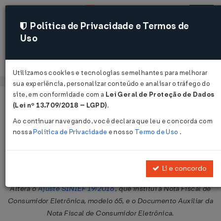
Política de Privacidade e Termos de
Uso
Acessar
Utilizamos cookies e tecnologias semelhantes para melhorar
sua experiência, personalizar conteúdo e analisar o tráfego do
site, em conformidade com a
Lei Geral de Proteção de Dados
Página Inicial
Legislações
Legislação Federal
Voltar
(Lei nº 13.709/2018 – LGPD)
.
Ao continuar navegando, você declara que leu e concorda com
Ajuste SINIEF Nº 22 DE 30/07/2020
nossa
Política de Privacidade
e nosso
Termo de Uso
.
Publicado no DOU em 3 ago 2020
Compartilhar:
Li e concordo
Altera o
Ajuste SINIEF 19/2016
, que institui a Nota Fiscal de
Consumidor Eletrônica, modelo 65, e o Documento Auxiliar da
Nota Fiscal de Consumidor Eletrônica.