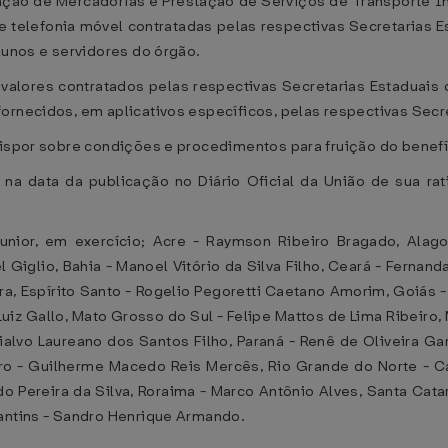
ação de Mercadorias e Prestação de Serviços de Transporte I
 telefonia móvel contratadas pelas respectivas Secretarias E
lunos e servidores do órgão.
 valores contratados pelas respectivas Secretarias Estaduai
ornecidos, em aplicativos específicos, pelas respectivas Secr
dispor sobre condições e procedimentos para fruição do benefí
 na data da publicação no Diário Oficial da União de sua rat
nior, em exercício; Acre - Raymson Ribeiro Bragado, Ala
Giglio, Bahia - Manoel Vitório da Silva Filho, Ceará - Ferna
ira, Espírito Santo - Rogelio Pegoretti Caetano Amorim, Goiás 
uiz Gallo, Mato Grosso do Sul - Felipe Mattos de Lima Ribeiro,
rialvo Laureano dos Santos Filho, Paraná - Renê de Oliveira G
neiro - Guilherme Macedo Reis Mercês, Rio Grande do Norte - C
o Pereira da Silva, Roraima - Marco Antônio Alves, Santa Cata
cantins - Sandro Henrique Armando.