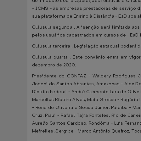
do Imposto sobre Operações relativas à Circul
- ICMS - às empresas prestadoras de serviço de
sua plataforma de Ensino à Distância - EaD aos a
Cláusula segunda . A isenção será limitada aos
pelos usuários cadastrados em cursos de - EaD f
Cláusula terceira . Legislação estadual poderá 
Cláusula quarta . Este convênio entra em vigor
dezembro de 2020.
Presidente do CONFAZ - Waldery Rodrigues Ju
Josenildo Santos Abrantes, Amazonas - Alex Del 
Distrito Federal - André Clemente Lara de Olive
Marcellus Ribeiro Alves, Mato Grosso - Rogério L
- René de Oliveira e Sousa Júnior, Paraíba - Ma
Cruz, Piauí - Rafael Tajra Fonteles, Rio de Ja
Aurelio Santos Cardoso, Rondônia - Luis Fernand
Meirelles, Sergipe - Marco Antônio Queiroz, To