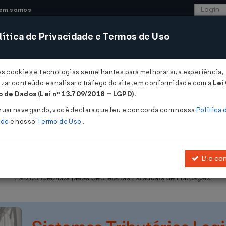
em somos
ítica de Privacidade e Termos de Uso
CONSULTORIA
SISTEMAS
COMÉRCIO EXTER
os cookies e tecnologias semelhantes para melhorar sua experiência,
zar conteúdo e analisar o tráfego do site, em conformidade com a
Lei
 de Dados (Lei nº 13.709/2018 – LGPD)
.
07/2020
nuar navegando, você declara que leu e concorda com nossa
Política 
ade
e nosso
Termo de Uso
.
Li e co
onceder isenção sobre o ICMS incidente no serviço de comunicação
EaD concedidos pelas Secretarias Estaduais de Educação.