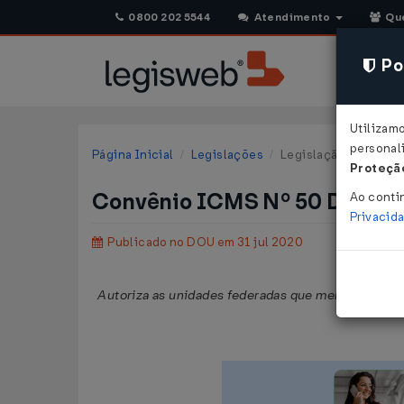
0800 202 5544
Atendimento
Qu
Pol
Utilizam
personali
Página Inicial
Legislações
Legislação Federal
Proteção
Convênio ICMS Nº 50 DE 30/
Ao conti
Privacid
Publicado no DOU em 31 jul 2020
Autoriza as unidades federadas que menciona a c