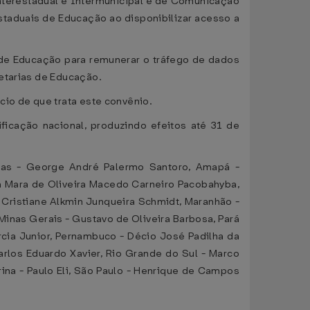
nterestadual e Intermunicipal e de Comunicação
staduais de Educação ao disponibilizar acesso a
s de Educação para remunerar o tráfego de dados
etarias de Educação.
cio de que trata este convênio.
ificação nacional, produzindo efeitos até 31 de
goas - George André Palermo Santoro, Amapá -
nda Mara de Oliveira Macedo Carneiro Pacobahyba,
- Cristiane Alkmin Junqueira Schmidt, Maranhão -
 Minas Gerais - Gustavo de Oliveira Barbosa, Pará
arcia Junior, Pernambuco - Décio José Padilha da
arlos Eduardo Xavier, Rio Grande do Sul - Marco
rina - Paulo Eli, São Paulo - Henrique de Campos