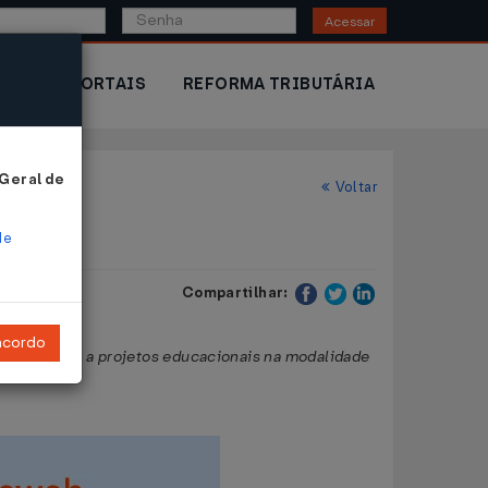
Acessar
IOR
PORTAIS
REFORMA TRIBUTÁRIA
 Geral de
Voltar
de
Compartilhar:
ncordo
 destinado a projetos educacionais na modalidade