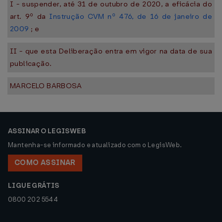
I - suspender, até 31 de outubro de 2020, a eficácia do
art. 9º da
Instrução CVM nº 476, de 16 de janeiro de
2009
; e
II - que esta Deliberação entra em vigor na data de sua
publicação.
MARCELO BARBOSA
ASSINAR O LEGISWEB
Mantenha-se informado e atualizado com o LegisWeb.
COMO ASSINAR
LIGUE GRÁTIS
0800 202 5544