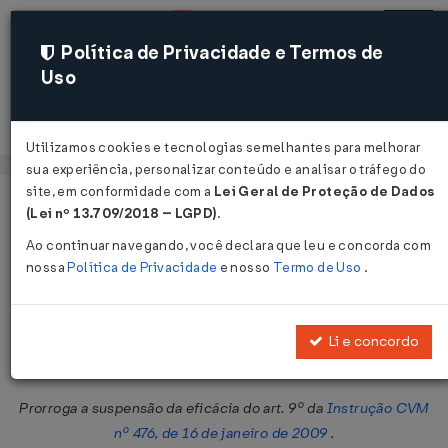
Política de Privacidade e Termos de
Uso
Acessar
Utilizamos cookies e tecnologias semelhantes para melhorar
sua experiência, personalizar conteúdo e analisar o tráfego do
site, em conformidade com a
Lei Geral de Proteção de Dados
Página Inicial
Legislações
Legislação Federal
Voltar
(Lei nº 13.709/2018 – LGPD)
.
Ao continuar navegando, você declara que leu e concorda com
Deliberação CVM Nº 864 DE
nossa
Política de Privacidade
e nosso
Termo de Uso
.
28/07/2020
Publicado no DOU em 29 jul 2020
Li e concordo
Compartilhar:
Prorroga a suspensão da eficácia do art. 9º da
Instrução CVM
nº 476, de 16 de janeiro de 2009
.