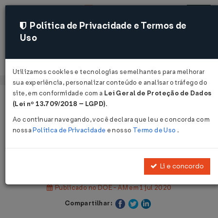
Política de Privacidade e Termos de
Uso
Acessar
Utilizamos cookies e tecnologias semelhantes para melhorar
sua experiência, personalizar conteúdo e analisar o tráfego do
site, em conformidade com a
Lei Geral de Proteção de Dados
Página Inicial
Legislações
(Lei nº 13.709/2018 – LGPD)
.
Legislação Estadual - Amazonas
Ao continuar navegando, você declara que leu e concorda com
nossa
Política de Privacidade
e nosso
Termo de Uso
.
Voltar
Decreto Nº 45452 DE 01/07/2020
Li e concordo
Publicado no DOE - AM em 1 jul 2020
Compartilhar: