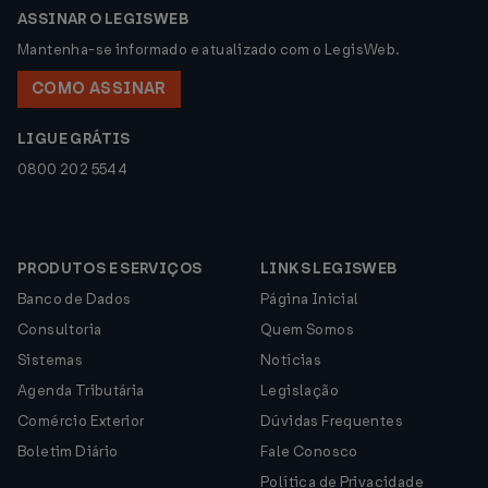
ASSINAR O LEGISWEB
Mantenha-se informado e atualizado com o LegisWeb.
COMO ASSINAR
LIGUE GRÁTIS
0800 202 5544
PRODUTOS E SERVIÇOS
LINKS LEGISWEB
Banco de Dados
Página Inicial
Consultoria
Quem Somos
Sistemas
Notícias
Agenda Tributária
Legislação
Comércio Exterior
Dúvidas Frequentes
Boletim Diário
Fale Conosco
Política de Privacidade