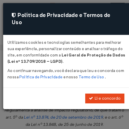
Política de Privacidade e Termos de
Uso
Acessar
Utilizamos cookies e tecnologias semelhantes para melhorar
sua experiência, personalizar conteúdo e analisar o tráfego do
site, em conformidade com a
Lei Geral de Proteção de Dados
Página Inicial
Legislações
Legislação Federal
Voltar
(Lei nº 13.709/2018 – LGPD)
.
Ao continuar navegando, você declara que leu e concorda com
Decreto Nº 10411 DE 30/06/2020
nossa
Política de Privacidade
e nosso
Termo de Uso
.
Publicado no DOU em 1 jul 2020
Compartilhar:
Li e concordo
Regulamenta a análise de impacto regulatório, de que tratam o
art. 5º da
Lei nº 13.874, de 20 de setembro de 2019
, e o art. 6º
da Lei nº 13.848, de 25 de junho de 2019.