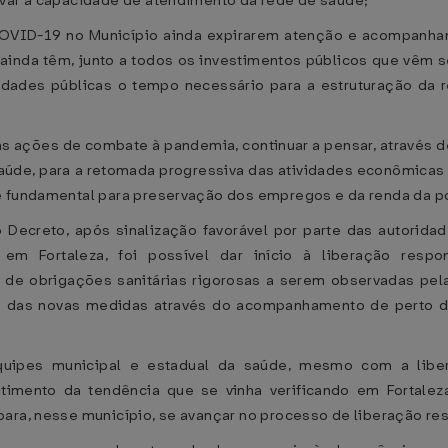
rvar a capacidade de atendimento da rede de saúde;
VID-19 no Município ainda expirarem atenção e acompanham
ainda têm, junto a todos os investimentos públicos que vêm se
idades públicas o tempo necessário para a estruturação da r
às ações de combate à pandemia, continuar a pensar, através
aúde, para a retomada progressiva das atividades econômicas 
be fundamental para preservação dos empregos e da renda da p
Decreto, após sinalização favorável por parte das autorida
em Fortaleza, foi possível dar início à liberação resp
de obrigações sanitárias rigorosas a serem observadas pelas
uo das novas medidas através do acompanhamento de perto 
quipes municipal e estadual da saúde, mesmo com a liber
mento da tendência que se vinha verificando em Fortalez
para, nesse município, se avançar no processo de liberação re