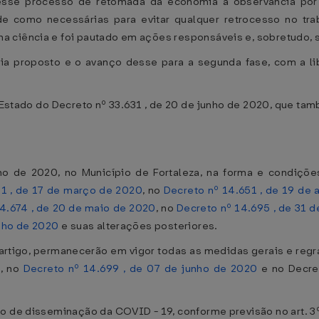
esse processo de retomada da economia à observância por 
de como necessárias para evitar qualquer retrocesso no tra
 ciência e foi pautado em ações responsáveis e, sobretudo, s
 proposto e o avanço desse para a segunda fase, com a li
Estado do Decreto nº 33.631 , de 20 de junho de 2020, que ta
nho de 2020, no Município de Fortaleza, na forma e condiçõ
11 , de 17 de março de 2020
, no
Decreto nº 14.651 , de 19 de 
4.674 , de 20 de maio de 2020
, no
Decreto nº 14.695 , de 31 
unho de 2020
e suas alterações posteriores.
e artigo, permanecerão em vigor todas as medidas gerais e regra
0
, no
Decreto nº 14.699 , de 07 de junho de 2020
e no Decret
o de disseminação da COVID - 19, conforme previsão no art. 3º