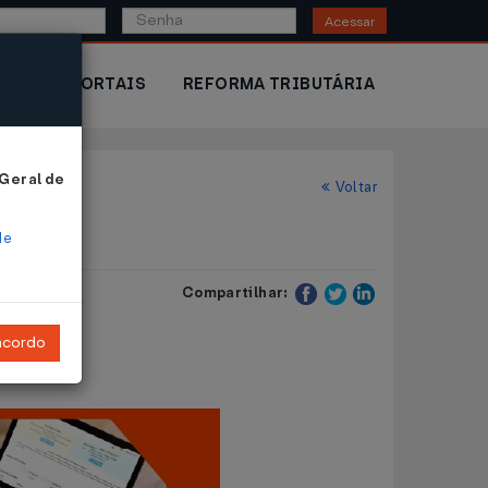
Acessar
IOR
PORTAIS
REFORMA TRIBUTÁRIA
 Geral de
Voltar
de
Compartilhar:
ncordo
ências.