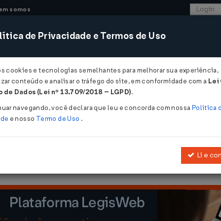
em somos
ítica de Privacidade e Termos de Uso
CONSULTORIA
SISTEMAS
COMÉRCIO EXTER
os cookies e tecnologias semelhantes para melhorar sua experiência,
zar conteúdo e analisar o tráfego do site, em conformidade com a
Lei
 - Fortaleza
 de Dados (Lei nº 13.709/2018 – LGPD)
.
2020
nuar navegando, você declara que leu e concorda com nossa
Política 
ade
e nosso
Termo de Uso
.
Li e co
ga o Isolamento Social no Município de Fortaleza e dá outras provid