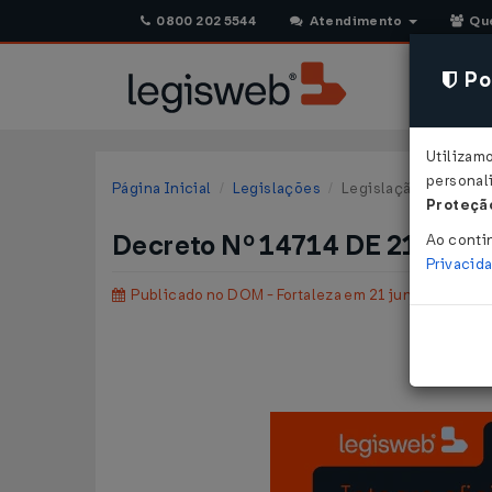
0800 202 5544
Atendimento
Qu
Pol
Utilizam
personali
Página Inicial
Legislações
Legislação Municipal
Proteção
Decreto Nº 14714 DE 21/06/
Ao conti
Privacid
Publicado no DOM - Fortaleza em 21 jun 2020
Prorro