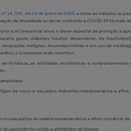
 nº 14.709 , de 14 de junho de 2020
, a voltar ao trabalho as 
ação de imunidade ou de ter contraído a COVID-19 há mais de 3
rior a 60 (sessenta) anos, o dever especial de proteção a que s
opatia grave, diabetes insulino dependente, de insuficiênc
as neoplasias malignas, imunodeprimidas e em uso de medic
édico, o isolamento mais restritivo.
io de Fortaleza, as atividades econômicas e comportamentais 
te:
o ampliadas:
 artigos de couro e calçados; indústrias metalmecânica e afins
rcio atacadista da cadeia metalmecânica e afins; comércio de a
 lar; assistência social; e atividades religiosas;