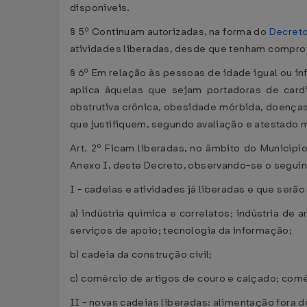
disponíveis.
§ 5º Continuam autorizadas, na forma do
Decreto
atividades liberadas, desde que tenham comprov
§ 6º Em relação às pessoas de idade igual ou infe
aplica àquelas que sejam portadoras de cardi
obstrutiva crônica, obesidade mórbida, doenç
que justifiquem, segundo avaliação e atestado m
Art. 2º Ficam liberadas, no âmbito do Municíp
Anexo I, deste Decreto, observando-se o seguin
I - cadeias e atividades já liberadas e que serã
a) indústria química e correlatos; indústria de
serviços de apoio; tecnologia da informação;
b) cadeia da construção civil;
c) comércio de artigos de couro e calçado; comé
II - novas cadeias liberadas: alimentação fora do