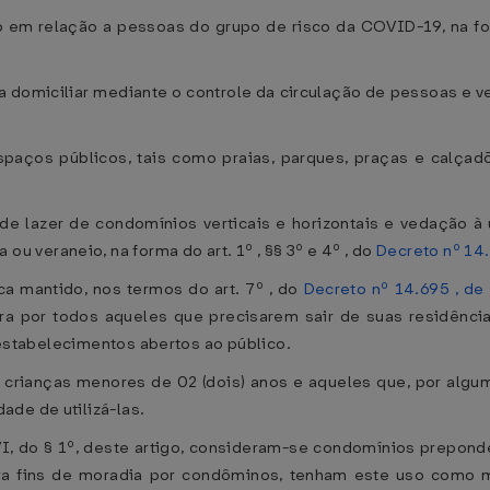
 em relação a pessoas do grupo de risco da COVID-19, na for
domiciliar mediante o controle da circulação de pessoas e veí
spaços públicos, tais como praias, parques, praças e calçad
 de lazer de condomínios verticais e horizontais e vedação 
veraneio, na forma do art. 1º , §§ 3º e 4º , do
Decreto nº 14.
ica mantido, nos termos do art. 7º , do
Decreto nº 14.695 , de
cara por todos aqueles que precisarem sair de suas residênc
e estabelecimentos abertos ao público.
 crianças menores de 02 (dois) anos e aqueles que, por alg
de de utilizá-las.
o VI, do § 1º, deste artigo, consideram-se condomínios prepo
ra fins de moradia por condôminos, tenham este uso como m