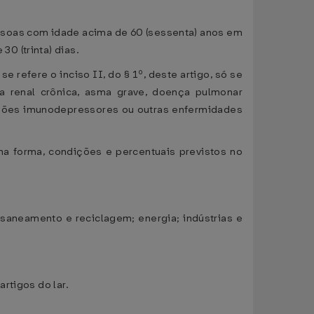
pessoas com idade acima de 60 (sessenta) anos em
0 (trinta) dias.
e refere o inciso II, do § 1º, deste artigo, só se
ia renal crônica, asma grave, doença pulmonar
ações imunodepressores ou outras enfermidades
na forma, condições e percentuais previstos no
; saneamento e reciclagem; energia; indústrias e
rtigos do lar.