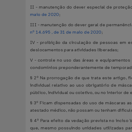
II - manutenção do dever especial de proteção
maio de 2020
;
III - manutenção do dever geral de permanência 
nº 14.695 , de 31 de maio de 2020
;
IV - proibição da circulação de pessoas em e
deslocamentos para atividades liberadas;
V - controle no uso das áreas e equipamentos
condomínios preponderantemente de temporada ou 
§ 2º Na prorrogação de que trata este artigo, f
individual relativo ao uso obrigatório de más
público, individual ou coletivo, ou no interior d
§ 3º Ficam dispensadas do uso de máscaras as
atestado médico, não possam ou tenham dificulda
§ 4º Para efeito da vedação prevista no incis
que, mesmo possuindo unidades utilizadas pa