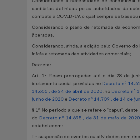
Considerando a necessidade de condicionar 
sanitárias definidas pelas autoridades da saú
combate à COVID-19, o qual sempre se baseou na
Considerando o plano de retomada da economia
liberadas;
Considerando, ainda, a edição pelo Governo do 
inicia a retomada das atividades comerciais;
Decreta:
Art. 1º Ficam prorrogadas até o dia 28 de ju
isolamento social previstas no
Decreto nº 14.6
14.655 , de 24 de abril de 2020
, no
Decreto nº 1
junho de 2020
e
Decreto nº 14.709 , de 14 de j
§ 1º No período a que se refere o "caput", dest
do
Decreto nº 14.695 , de 31 de maio de 202
estabelecem:
I - suspensão de eventos ou atividades com risc