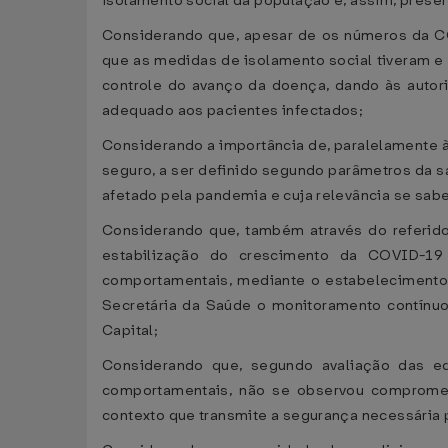
isolamento social da população e, assim, prese
Considerando que, apesar de os números da CO
que as medidas de isolamento social tiveram e 
controle do avanço da doença, dando às autor
adequado aos pacientes infectados;
Considerando a importância de, paralelamente 
seguro, a ser definido segundo parâmetros da s
afetado pela pandemia e cuja relevância se sa
Considerando que, também através do referido 
estabilização do crescimento da COVID-19 
comportamentais, mediante o estabelecimento 
Secretária da Saúde o monitoramento contín
Capital;
Considerando que, segundo avaliação das e
comportamentais, não se observou comprometi
contexto que transmite a segurança necessária 