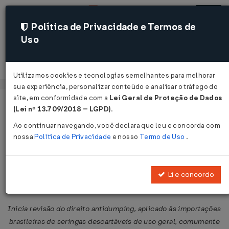
Política de Privacidade e Termos de
Uso
Acessar
Utilizamos cookies e tecnologias semelhantes para melhorar
sua experiência, personalizar conteúdo e analisar o tráfego do
site, em conformidade com a
Lei Geral de Proteção de Dados
Página Inicial
Legislações
Legislação Federal
Voltar
(Lei nº 13.709/2018 – LGPD)
.
Ao continuar navegando, você declara que leu e concorda com
Circular SECEX Nº 39 DE
nossa
Política de Privacidade
e nosso
Termo de Uso
.
19/06/2020
Publicado no DOU em 22 jun 2020
Li e concordo
Compartilhar:
Inicia revisão do direito antidumping, aplicado às importações
brasileiras de seringas descartáveis de uso geral, comumente