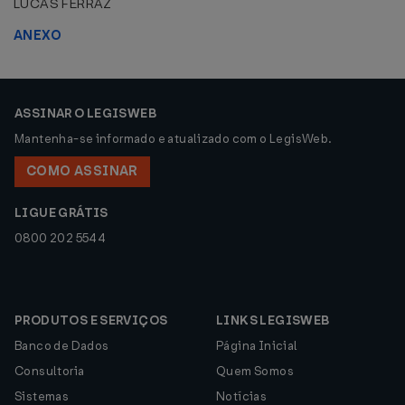
LUCAS FERRAZ
ANEXO
ASSINAR O LEGISWEB
Mantenha-se informado e atualizado com o LegisWeb.
COMO ASSINAR
LIGUE GRÁTIS
0800 202 5544
PRODUTOS E SERVIÇOS
LINKS LEGISWEB
Banco de Dados
Página Inicial
Consultoria
Quem Somos
Sistemas
Notícias