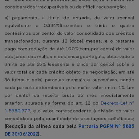
considerados irrecuperáveis ou de difícil recuperação:
a) pagamento, a título de entrada, de valor mensal
equivalente a 0,334%(trezentos e trinta e quatro
centésimos por cento) do valor consolidado dos créditos
transacionados, durante 12 (doze) meses, e o restante
pago com redução de até 100%(cem por cento) do valor
dos juros, das multas e dos encargos-legais, observado o
limite de até 65% (sessenta e cinco por cento) sobre o
valor total de cada crédito objeto da negociação, em até
36 (trinta e seis) parcelas mensais e sucessivas, sendo
cada parcela determinada pelo maior valor entre 1% (um
por cento) da receita bruta do mês imediatamente
anterior, apurada na forma do art. 12 do
Decreto-Lei nº
1.598/1977
, e o valor correspondente à divisão do valor
consolidado pela quantidade de prestações solicitadas;
(Redação da alínea dada pela
Portaria PGFN Nº 5885
DE 30/06/2022
).