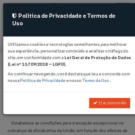
Política de Privacidade e Termos de
Uso
Acessar
Utilizamos cookies e tecnologias semelhantes para melhorar
sua experiência, personalizar conteúdo e analisar o tráfego do
site, em conformidade com a
Lei Geral de Proteção de Dados
Página Inicial
Legislações
Legislação Federal
Voltar
(Lei nº 13.709/2018 – LGPD)
.
Ao continuar navegando, você declara que leu e concorda com
Portaria PGFN Nº 14402 DE
nossa
Política de Privacidade
e nosso
Termo de Uso
.
16/06/2020
Publicado no DOU em 17 jun 2020
Li e concordo
Compartilhar:
Estabelece as condições para transação excepcional na
cobrança da dívida ativa da União, em função dos efeitos da