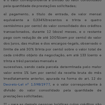
e o valor correspondente à divisão do valor consolidado
pela quantidade de prestações solicitadas;
e) pagamento, a título de entrada, de valor mensal
equivalente a 0,334%(trezentos e trinta e quatro
centésimos por cento) do valor consolidado dos créditos
transacionados, durante 12 (doze) meses, e o restante
pago com redução de até 100%(cem por cento) do valor
dos juros, das multas e dos encargos-legais, observado o
limite de até 30% (trinta por cento) sobre o valor total de
cada crédito objeto da negociação, em até 133 (cento e
trinta e três) parcelas mensais e
sucessivas, sendo cada parcela determinada pelo maior
valor entre 1% (um por cento) da receita bruta do mês
imediatamente anterior, apurada na forma do art. 12 do
Decreto-Lei nº 1.598/1977
, e o valor correspondente à
divisão do valor consolidado pela quantidade de
prestações solicitadas;
II - para as demais pessoas jurídicas cujos créditos são