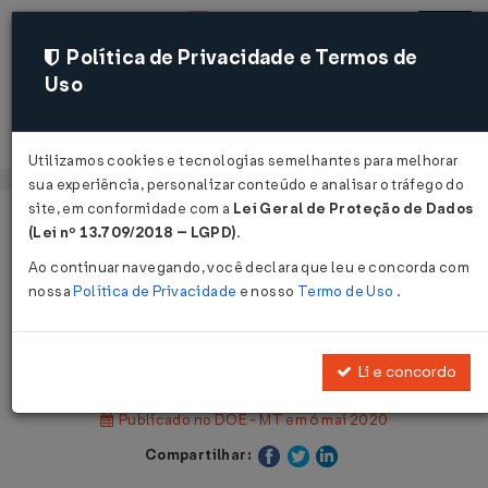
Política de Privacidade e Termos de
Uso
Acessar
Utilizamos cookies e tecnologias semelhantes para melhorar
sua experiência, personalizar conteúdo e analisar o tráfego do
site, em conformidade com a
Lei Geral de Proteção de Dados
Página Inicial
Legislações
(Lei nº 13.709/2018 – LGPD)
.
Legislação Estadual - Mato Grosso
Ao continuar navegando, você declara que leu e concorda com
nossa
Política de Privacidade
e nosso
Termo de Uso
.
Voltar
Decreto Nº 473 DE 05/05/2020
Li e concordo
Publicado no DOE - MT em 6 mai 2020
Compartilhar: