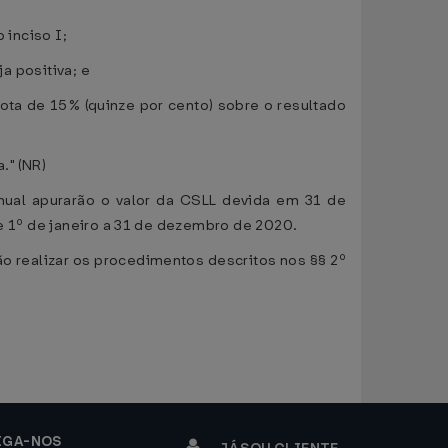
 inciso I;
ja positiva; e
uota de 15% (quinze por cento) sobre o resultado
." (NR)
 anual apurarão o valor da CSLL devida em 31 de
de 1º de janeiro a 31 de dezembro de 2020.
ão realizar os procedimentos descritos nos §§ 2º
IGA-NOS