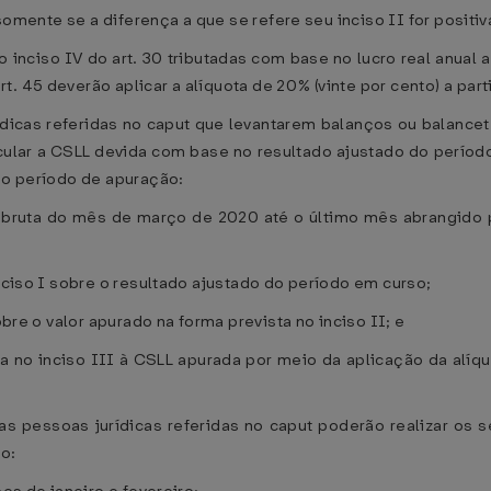
 somente se a diferença a que se refere seu inciso II for positiva
o inciso IV do art. 30 tributadas com base no lucro real anual 
. 45 deverão aplicar a alíquota de 20% (vinte por cento) a par
dicas referidas no caput que levantarem balanços ou balancete
alcular a CSLL devida com base no resultado ajustado do perío
 ao período de apuração:
ta bruta do mês de março de 2020 até o último mês abrangido 
inciso I sobre o resultado ajustado do período em curso;
obre o valor apurado na forma prevista no inciso II; e
sta no inciso III à CSLL apurada por meio da aplicação da alíq
 as pessoas jurídicas referidas no caput poderão realizar os 
so: