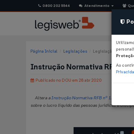
0800 202 5544
Atendimento
Qu
Pol
Utilizam
personali
Página Inicial
Legislações
Legislação Federal
Proteção
Instrução Normativa RFB Nº 
Ao conti
Privacid
Publicado no DOU em 28 abr 2020
Altera a
Instrução Normativa RFB nº 1.700, de 14
sobre o lucro líquido das pessoas jurídicas e disci