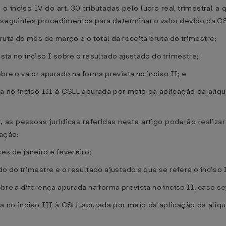
o inciso IV do art. 30 tributadas pelo lucro real trimestral a 
 seguintes procedimentos para determinar o valor devido da CS
 bruta do mês de março e o total da receita bruta do trimestre;
ista no inciso I sobre o resultado ajustado do trimestre;
obre o valor apurado na forma prevista no inciso II; e
sta no inciso III à CSLL apurada por meio da aplicação da alíq
, as pessoas jurídicas referidas neste artigo poderão realiz
ração:
ses de janeiro e fevereiro;
do do trimestre e o resultado ajustado a que se refere o inciso 
obre a diferença apurada na forma prevista no inciso II, caso se
sta no inciso III à CSLL apurada por meio da aplicação da alíq