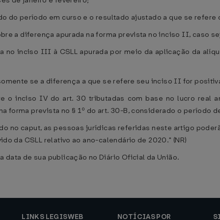
ses de janeiro e fevereiro;
ado do período em curso e o resultado ajustado a que se refere o
obre a diferença apurada na forma prevista no inciso II, caso se
sta no inciso III à CSLL apurada por meio da aplicação da alíq
 somente se a diferença a que se refere seu inciso II for positiva
re o inciso IV do art. 30 tributadas com base no lucro real
na forma prevista no § 1º do art. 30-B, considerado o período 
do no caput, as pessoas jurídicas referidas neste artigo poder
evido da CSLL relativo ao ano-calendário de 2020." (NR)
a data de sua publicação no Diário Oficial da União.
LINKS LEGISWEB
NOTÍCIAS POR
S