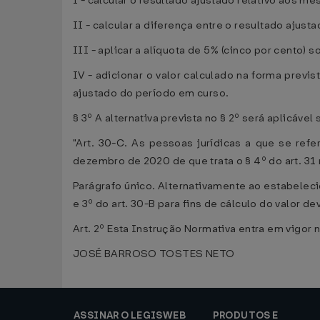
I - calcular o resultado ajustado relativo aos me
II - calcular a diferença entre o resultado ajust
III - aplicar a alíquota de 5% (cinco por cento) s
IV - adicionar o valor calculado na forma previ
ajustado do período em curso.
§ 3º A alternativa prevista no § 2º será aplicável
"Art. 30-C. As pessoas jurídicas a que se refe
dezembro de 2020 de que trata o § 4º do art. 31 
Parágrafo único. Alternativamente ao estabeleci
e 3º do art. 30-B para fins de cálculo do valor d
Art. 2º Esta Instrução Normativa entra em vigor n
JOSÉ BARROSO TOSTES NETO
ASSINAR O LEGISWEB
PRODUTOS E