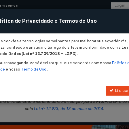
em somos
ítica de Privacidade e Termos de Uso
CONSULTORIA
SISTEMAS
COMÉRCIO EXTER
os cookies e tecnologias semelhantes para melhorar sua experiência,
zar conteúdo e analisar o tráfego do site, em conformidade com a
Lei
 de Dados (Lei nº 13.709/2018 – LGPD)
.
1942 DE 27/04/2020
nuar navegando, você declara que leu e concorda com nossa
Política 
ade
e nosso
Termo de Uso
.
Li e co
 de março de 2017
, que dispõe sobre a determinação e o pagamento 
plina o tratamento tributário da Contribuição para o PIS/PASEP e d
pela
Lei nº 12.973, de 13 de maio de 2014
.