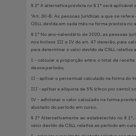
§ 2º A alternativa prevista no § 1º será aplicável
"Art. 30-B. As pessoas jurídicas a que se refere 
CSLL devida em cada mês na forma prevista no art
§ 1º No ano-calendário de 2020, as pessoas jurí
nos incisos III e IV do art. 47 deverão, para c
para determinar o valor devido da CSLL relativa
I - calcular a proporção entre o total da recei
desse período;
II - aplicar o percentual calculado na forma do 
III - aplicar a alíquota de 5% (cinco por cento) s
IV - adicionar o valor calculado na forma previ
ajustado do período em curso.
§ 2º Alternativamente ao estabelecido no § 1º,
valor devido da CSLL relativa ao período em cur