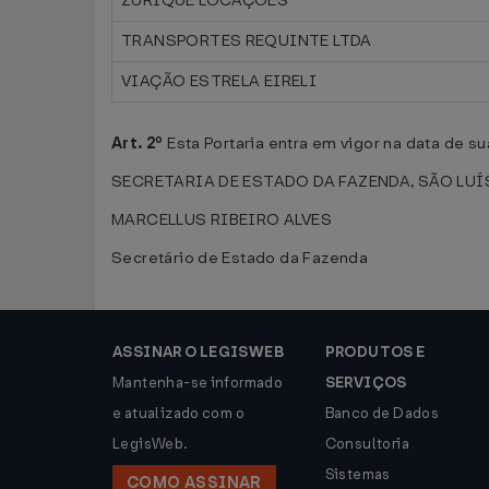
ZURIQUE LOCAÇÕES
TRANSPORTES REQUINTE LTDA
VIAÇÃO ESTRELA EIRELI
Art. 2º
Esta Portaria entra em vigor na data de s
SECRETARIA DE ESTADO DA FAZENDA, SÃO LUÍS,
MARCELLUS RIBEIRO ALVES
Secretário de Estado da Fazenda
ASSINAR O LEGISWEB
PRODUTOS E
Mantenha-se informado
SERVIÇOS
e atualizado com o
Banco de Dados
LegisWeb.
Consultoria
Sistemas
COMO ASSINAR