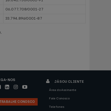
18.042.750/0001-91
06.077.708/0001-27
33.794.896/0001-87
0.
IGA-NOS
JÁ SOU CLIENTE
Área do Assinante
Fale Conosco
TRABALHE CONOSCO
Telefones