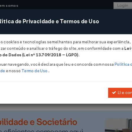
em somos
ítica de Privacidade e Termos de Uso
CONSULTORIA
SISTEMAS
COMÉRCIO EXTER
os cookies e tecnologias semelhantes para melhorar sua experiência,
zar conteúdo e analisar o tráfego do site, em conformidade com a
Lei
 - Maranhão
 de Dados (Lei nº 13.709/2018 – LGPD)
.
/04/2020
nuar navegando, você declara que leu e concorda com nossa
Política 
ade
e nosso
Termo de Uso
.
Li e co
Altera o Anexo III da Portaria 273/2014 - GABIN.