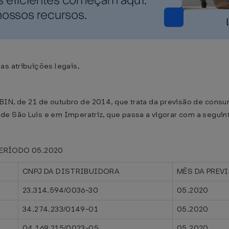
as atribuições legais,
GABIN, de 21 de outubro de 2014, que trata da previsão de con
de São Luís e em Imperatriz, que passa a vigorar com a seguin
ERÍODO 05.2020
CNPJ DA DISTRIBUIDORA
MÊS DA PREV
23.314.594/0036-30
05.2020
34.274.233/0149-01
05.2020
04.169.215/0023-05
05.2020