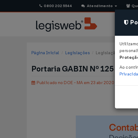
0800 202 5544
Atendimento
Qu
Pol
Utilizam
personali
Página Inicial
Legislações
Legislação Estadual
Proteção
Portaria GABIN Nº 125 DE 17
Ao conti
Privacid
Publicado no DOE - MA em 23 abr 2020