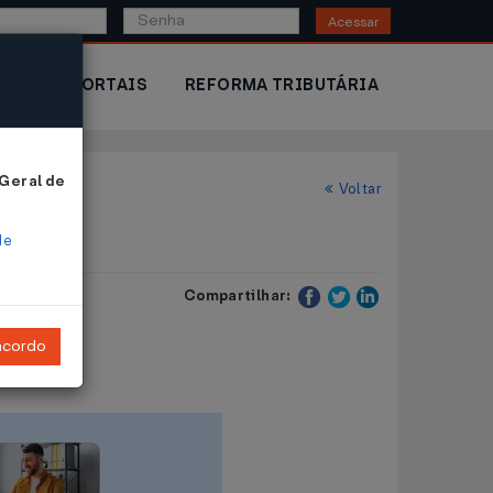
Acessar
IOR
PORTAIS
REFORMA TRIBUTÁRIA
 Geral de
Voltar
de
Compartilhar:
ncordo