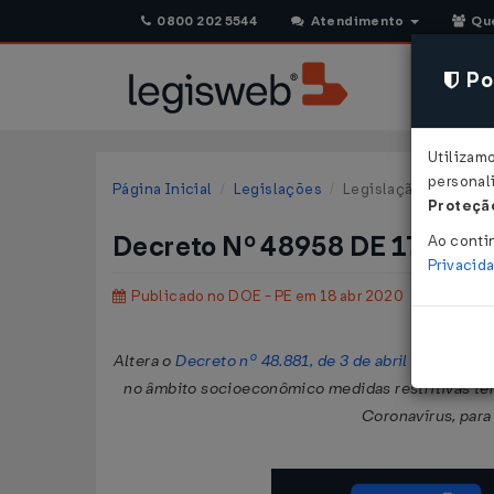
0800 202 5544
Atendimento
Qu
Pol
Utilizam
personali
Página Inicial
Legislações
Legislação Estadual
Proteção
Decreto Nº 48958 DE 17/04/
Ao conti
Privacid
Publicado no DOE - PE em 18 abr 2020
Altera o
Decreto nº 48.881, de 3 de abril de 2020
, 
no âmbito socioeconômico medidas restritivas te
Coronavírus, para 