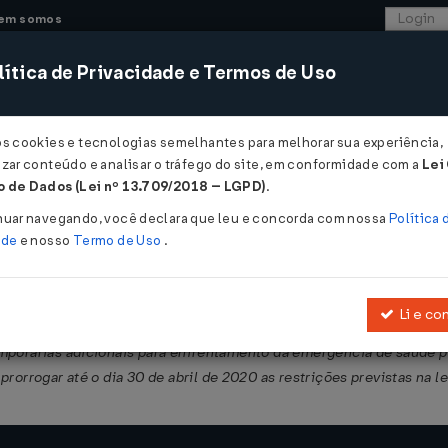
em somos
ítica de Privacidade e Termos de Uso
CONSULTORIA
SISTEMAS
COMÉRCIO EXTER
os cookies e tecnologias semelhantes para melhorar sua experiência,
zar conteúdo e analisar o tráfego do site, em conformidade com a
Lei
 - Pernambuco
 de Dados (Lei nº 13.709/2018 – LGPD)
.
2020
nuar navegando, você declara que leu e concorda com nossa
Política 
ade
e nosso
Termo de Uso
.
Li e co
que altera o Decreto de nº 48.832, de 19 de março de 2020, e o
Decre
mporárias adicionais para enfrentamento da emergência de saúde pú
prorrogar até o dia 30 de abril de 2020 as restrições previstas na l