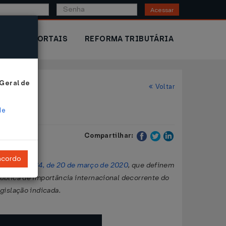
Acessar
IOR
PORTAIS
REFORMA TRIBUTÁRIA
 Geral de
Voltar
de
Compartilhar:
ncordo
to nº 48.834, de 20 de março de 2020
, que definem
blica de importância internacional decorrente do
egislação indicada.