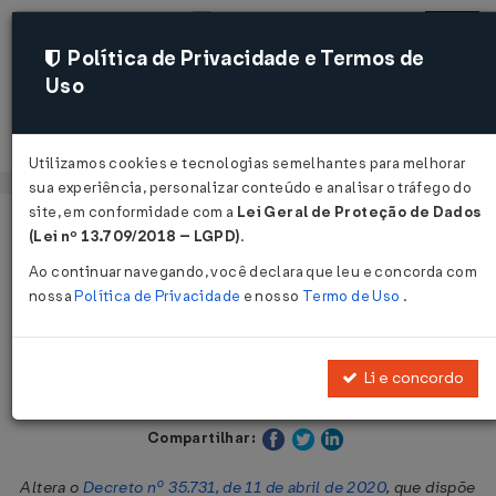
Política de Privacidade e Termos de
Uso
Acessar
Utilizamos cookies e tecnologias semelhantes para melhorar
sua experiência, personalizar conteúdo e analisar o tráfego do
site, em conformidade com a
Lei Geral de Proteção de Dados
Página Inicial
Legislações
Legislação Estadual - Maranhão
(Lei nº 13.709/2018 – LGPD)
.
Ao continuar navegando, você declara que leu e concorda com
Voltar
nossa
Política de Privacidade
e nosso
Termo de Uso
.
Decreto Nº 35736 DE 14/04/2020
Li e concordo
Publicado no DOE - MA em 14 abr 2020
Compartilhar:
Altera o
Decreto nº 35.731, de 11 de abril de 2020
, que dispõe