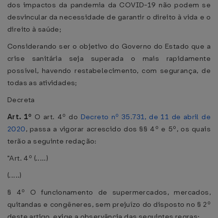
dos impactos da pandemia da COVID-19 não podem se
desvincular da necessidade de garantir o direito à vida e o
direito à saúde;
Considerando ser o objetivo do Governo do Estado que a
crise sanitária seja superada o mais rapidamente
possível, havendo restabelecimento, com segurança, de
todas as atividades;
Decreta
Art. 1º
O art. 4º do
Decreto nº 35.731, de 11 de abril de
2020
, passa a vigorar acrescido dos §§ 4º e 5º, os quais
terão a seguinte redação:
"Art. 4º (.....)
(.....)
§ 4º O funcionamento de supermercados, mercados,
quitandas e congêneres, sem prejuízo do disposto no § 2º
deste artigo, exige a observância das seguintes regras: