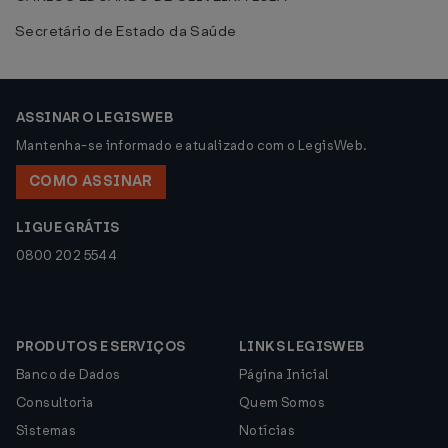
Secretário de Estado da Saúde
ASSINAR O LEGISWEB
Mantenha-se informado e atualizado com o LegisWeb.
COMO ASSINAR
LIGUE GRÁTIS
0800 202 5544
PRODUTOS E SERVIÇOS
LINKS LEGISWEB
Banco de Dados
Página Inicial
Consultoria
Quem Somos
Sistemas
Notícias