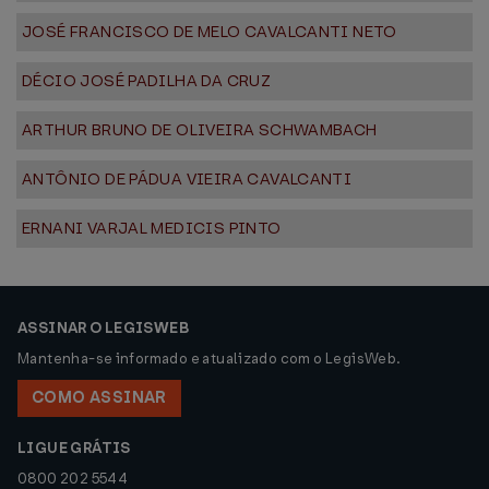
JOSÉ FRANCISCO DE MELO CAVALCANTI NETO
DÉCIO JOSÉ PADILHA DA CRUZ
ARTHUR BRUNO DE OLIVEIRA SCHWAMBACH
ANTÔNIO DE PÁDUA VIEIRA CAVALCANTI
ERNANI VARJAL MEDICIS PINTO
ASSINAR O LEGISWEB
Mantenha-se informado e atualizado com o LegisWeb.
COMO ASSINAR
LIGUE GRÁTIS
0800 202 5544