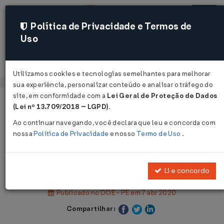
Política de Privacidade e Termos de
Uso
Acessar
Utilizamos cookies e tecnologias semelhantes para melhorar
sua experiência, personalizar conteúdo e analisar o tráfego do
site, em conformidade com a
Lei Geral de Proteção de Dados
Página Inicial
Legislações
(Lei nº 13.709/2018 – LGPD)
.
Legislação Estadual - Pernambuco
Ao continuar navegando, você declara que leu e concorda com
nossa
Política de Privacidade
e nosso
Termo de Uso
.
Voltar
Decreto Nº 48903 DE 06/04/2020
Li e concordo
Publicado no DOE - PE em 7 abr 2020
Compartilhar: