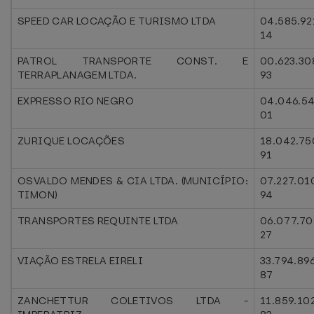
SPEED CAR LOCAÇÃO E TURISMO LTDA
04.585.92
14
PATROL TRANSPORTE CONST. E
00.623.30
TERRAPLANAGEM LTDA.
93
EXPRESSO RIO NEGRO
04.046.5
01
ZURIQUE LOCAÇÕES
18.042.75
91
OSVALDO MENDES & CIA LTDA. (MUNICÍPIO:
07.227.01
TIMON)
94
TRANSPORTES REQUINTE LTDA
06.077.70
27
VIAÇÃO ESTRELA EIRELI
33.794.89
87
ZANCHETTUR COLETIVOS LTDA -
11.859.10