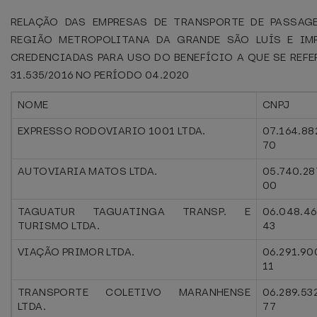
RELAÇÃO DAS EMPRESAS DE TRANSPORTE DE PASSAG
REGIÃO METROPOLITANA DA GRANDE SÃO LUÍS E IMP
CREDENCIADAS PARA USO DO BENEFÍCIO A QUE SE REFE
31.535/2016 NO PERÍODO 04.2020
NOME
CNPJ
EXPRESSO RODOVIARIO 1001 LTDA.
07.164.88
70
AUTOVIARIA MATOS LTDA.
05.740.28
00
TAGUATUR TAGUATINGA TRANSP. E
06.048.46
TURISMO LTDA.
43
VIAÇÃO PRIMOR LTDA.
06.291.90
11
TRANSPORTE COLETIVO MARANHENSE
06.289.53
LTDA.
77