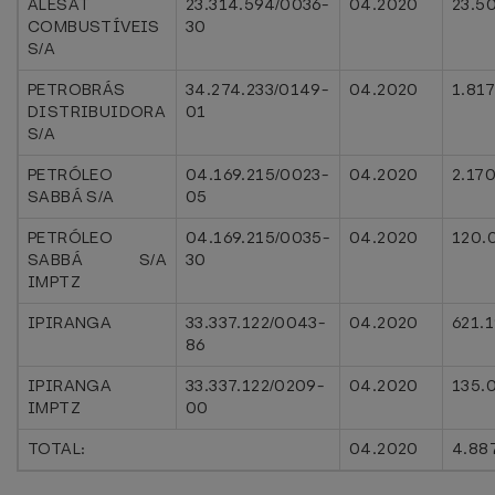
ALESAT
23.314.594/0036-
04.2020
23.5
COMBUSTÍVEIS
30
S/A
PETROBRÁS
34.274.233/0149-
04.2020
1.81
DISTRIBUIDORA
01
S/A
PETRÓLEO
04.169.215/0023-
04.2020
2.17
SABBÁ S/A
05
PETRÓLEO
04.169.215/0035-
04.2020
120.
SABBÁ S/A
30
IMPTZ
IPIRANGA
33.337.122/0043-
04.2020
621.
86
IPIRANGA
33.337.122/0209-
04.2020
135.
IMPTZ
00
TOTAL:
04.2020
4.88