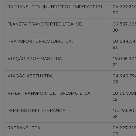
RATRANS LTDA. (MUNICÍPIO: IMPERATRIZ)
06.997.31
90
PLANETA TRANSPORTES LTDA-ME
09.537.39
30
TRANSPORTE PREMIUM LTDA.
10.544.34
81
VIAÇÃO AROEIRAS LTDA.
19.068.10
22
VIAÇÃO ABREU LTDA.
04.949.79
95
VIPER TRANSPORTE E TURISMO LTDA.
10.617.30
12
EXPRESSO REI DE FRANÇA
15.293.90
63
RATRANS LTDA.
06.997.31
09