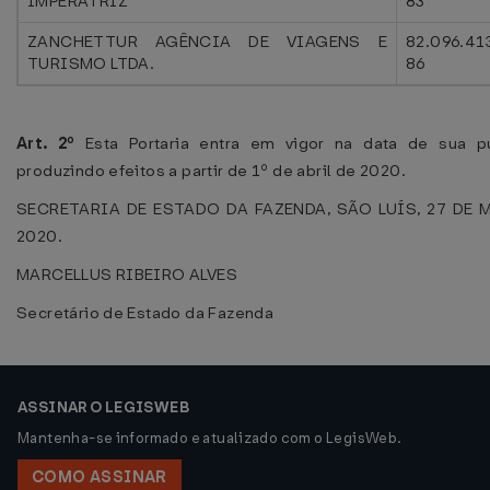
IMPERATRIZ
83
ZANCHETTUR AGÊNCIA DE VIAGENS E
82.096.41
TURISMO LTDA.
86
Art. 2º
Esta Portaria entra em vigor na data de sua pu
produzindo efeitos a partir de 1º de abril de 2020.
SECRETARIA DE ESTADO DA FAZENDA, SÃO LUÍS, 27 DE
2020.
MARCELLUS RIBEIRO ALVES
Secretário de Estado da Fazenda
ASSINAR O LEGISWEB
Mantenha-se informado e atualizado com o LegisWeb.
COMO ASSINAR