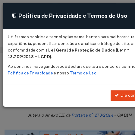
Política de Privacidade e Termos de Uso
Utilizamos cookies e tecnologias semelhantes para melhorar sua
Acessar
experiência, personalizar conteúdo e analisar o tráfego do site, e
conformidade com a
Lei Geral de Proteção de Dados (Lei nº
13.709/2018 – LGPD)
.
Página Inicial
Legislações
Legislação Estadual - Maranhão
Ao continuar navegando, você declara que leu e concorda com n
Política de Privacidade
e nosso
Termo de Uso
.
Portaria GABIN Nº 110 DE 27/03/20
Publicado no DOE - MA em 1 abr 2020
Li e co
Compartilhar:
Altera o Anexo III da
Portaria nº 273/2014
- GABIN.