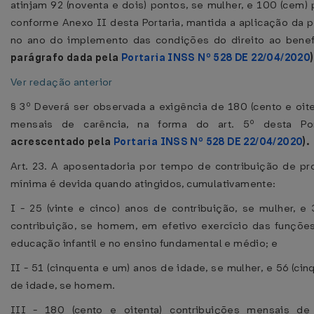
atinjam 92 (noventa e dois) pontos, se mulher, e 100 (cem)
conforme Anexo II desta Portaria, mantida a aplicação da 
no ano do implemento das condições do direito ao benef
parágrafo dada pela
Portaria INSS Nº 528 DE 22/04/2020
)
Ver redação anterior
§ 3º Deverá ser observada a exigência de 180 (cento e oite
mensais de carência, na forma do art. 5º desta Po
acrescentado pela
Portaria INSS Nº 528 DE 22/04/2020
).
Art. 23. A aposentadoria por tempo de contribuição de p
mínima é devida quando atingidos, cumulativamente:
I - 25 (vinte e cinco) anos de contribuição, se mulher, e 
contribuição, se homem, em efetivo exercício das funçõe
educação infantil e no ensino fundamental e médio; e
II - 51 (cinquenta e um) anos de idade, se mulher, e 56 (cin
de idade, se homem.
III - 180 (cento e oitenta) contribuições mensais de