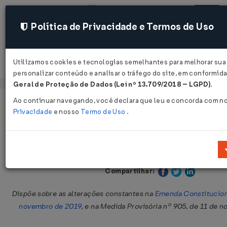
Política de Privacidade e Termos de Uso
Utilizamos cookies e tecnologias semelhantes para melhorar sua
Acessar
personalizar conteúdo e analisar o tráfego do site, em conformi
Geral de Proteção de Dados (Lei nº 13.709/2018 – LGPD)
.
Ao continuar navegando, você declara que leu e concorda com n
Página Inicial
Legislações
Legislação Federal
Privacidade
e nosso
Termo de Uso
.
Portaria INSS Nº 450 DE 03/04/2020
Publicado no DOU em 6 abr 2020
Compartilhar:
Dispõe sobre as alterações constantes na
Emenda Constituciona
novembro de 2019
, e na Medida Provisória nº 905, de 11 de 