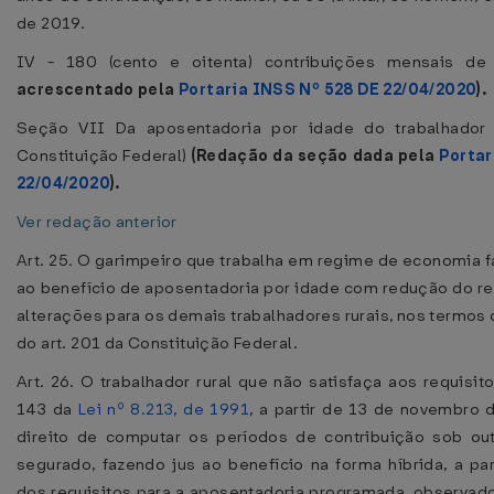
de 2019.
IV - 180 (cento e oitenta) contribuições mensais de
acrescentado pela
Portaria INSS Nº 528 DE 22/04/2020
).
Seção VII Da aposentadoria por idade do trabalhador r
Constituição Federal)
(Redação da seção dada pela
Portar
22/04/2020
).
Ver redação anterior
Art. 25. O garimpeiro que trabalha em regime de economia f
ao benefício de aposentadoria por idade com redução do req
alterações para os demais trabalhadores rurais, nos termos d
do art. 201 da Constituição Federal.
Art. 26. O trabalhador rural que não satisfaça aos requisito
143 da
Lei nº 8.213, de 1991
, a partir de 13 de novembro
direito de computar os períodos de contribuição sob ou
segurado, fazendo jus ao benefício na forma híbrida, a pa
dos requisitos para a aposentadoria programada, observado