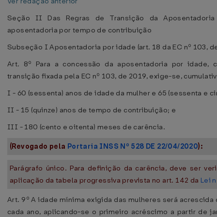
Ver redação anterior
Seção II Das Regras de Transição da Aposentadori
aposentadoria por tempo de contribuição
Subseção I Aposentadoria por idade (art. 18 da EC nº 103, d
Art. 8º Para a concessão da aposentadoria por idade, 
transição fixada pela EC nº 103, de 2019, exige-se, cumulat
I - 60 (sessenta) anos de idade da mulher e 65 (sessenta e 
II - 15 (quinze) anos de tempo de contribuição; e
III - 180 (cento e oitenta) meses de carência.
(Revogado pela
Portaria INSS Nº 528 DE 22/04/2020
):
Parágrafo único. Para definição da carência, deve ser veri
aplicação da tabela progressiva prevista no art. 142 da
Lei 
Art. 9º A idade mínima exigida das mulheres será acrescida 
cada ano, aplicando-se o primeiro acréscimo a partir de ja