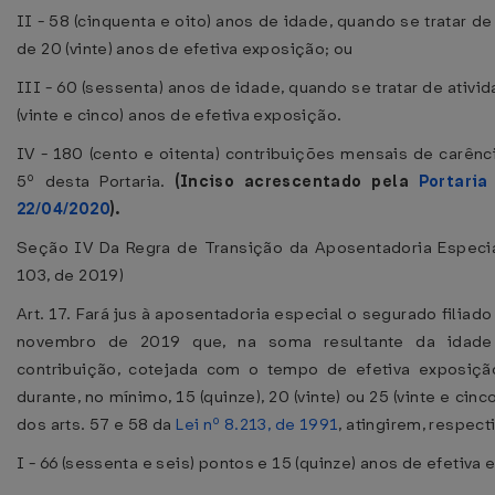
II - 58 (cinquenta e oito) anos de idade, quando se tratar de
de 20 (vinte) anos de efetiva exposição; ou
III - 60 (sessenta) anos de idade, quando se tratar de ativi
(vinte e cinco) anos de efetiva exposição.
IV - 180 (cento e oitenta) contribuições mensais de carênci
5º desta Portaria.
(Inciso acrescentado pela
Portari
22/04/2020
).
Seção IV Da Regra de Transição da Aposentadoria Especial
103, de 2019)
Art. 17. Fará jus à aposentadoria especial o segurado filiad
novembro de 2019 que, na soma resultante da idad
contribuição, cotejada com o tempo de efetiva exposiçã
durante, no mínimo, 15 (quinze), 20 (vinte) ou 25 (vinte e cin
dos arts. 57 e 58 da
Lei nº 8.213, de 1991
, atingirem, respec
I - 66 (sessenta e seis) pontos e 15 (quinze) anos de efetiva