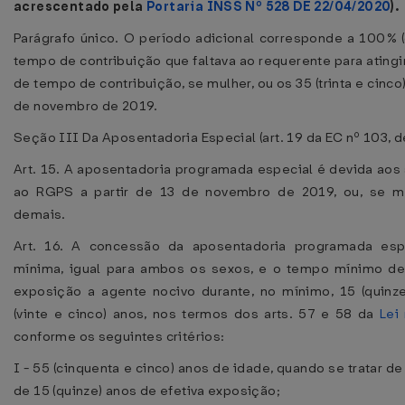
acrescentado pela
Portaria INSS Nº 528 DE 22/04/2020
).
Parágrafo único. O período adicional corresponde a 100% 
tempo de contribuição que faltava ao requerente para atingir 
de tempo de contribuição, se mulher, ou os 35 (trinta e cinc
de novembro de 2019.
Seção III Da Aposentadoria Especial (art. 19 da EC nº 103, 
Art. 15. A aposentadoria programada especial é devida aos 
ao RGPS a partir de 13 de novembro de 2019, ou, se ma
demais.
Art. 16. A concessão da aposentadoria programada esp
mínima, igual para ambos os sexos, e o tempo mínimo de
exposição a agente nocivo durante, no mínimo, 15 (quinze)
(vinte e cinco) anos, nos termos dos arts. 57 e 58 da
Lei
conforme os seguintes critérios:
I - 55 (cinquenta e cinco) anos de idade, quando se tratar de
de 15 (quinze) anos de efetiva exposição;