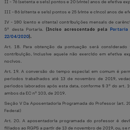
II - 76 (setenta e seis) pontos e 20 (vinte) anos de efetiva e
III - 86 (oitenta e seis) pontos e 25 (vinte e cinco) anos de e
IV - 180 (cento e oitenta) contribuições mensais de carênci
5º desta Portaria.
(Inciso acrescentado pela
Portari
22/04/2020
).
Art. 18. Para obtenção da pontuação será considerad
contribuição, inclusive aquele não exercido em efetiva e
nocivos.
Art. 19. A conversão do tempo especial em comum é perm
períodos trabalhados até 13 de novembro de 2019, veda
períodos laborados após esta data, conforme § 3º do art. 10
ambos da EC nº 103, de 2019.
Seção V Da Aposentadoria Programada do Professor (art. 2
Federal)
Art. 20. A aposentadoria programada do professor é dev
filiados ao RGPS a partir de 13 de novembro de 2019, ou, se 