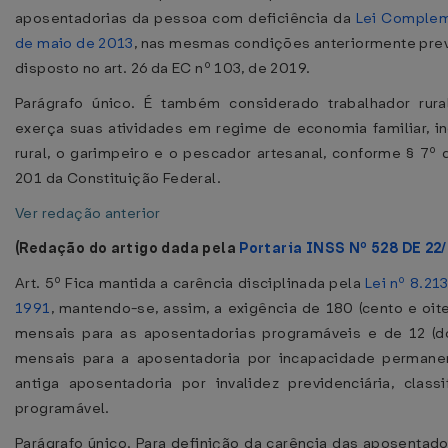
aposentadorias da pessoa com deficiência da
Lei Complem
de maio de 2013
, nas mesmas condições anteriormente prev
disposto no art. 26 da EC nº 103, de 2019.
Parágrafo único. É também considerado trabalhador rur
exerça suas atividades em regime de economia familiar, in
rural, o garimpeiro e o pescador artesanal, conforme § 7º d
201 da Constituição Federal.
Ver redação anterior
(Redação do artigo dada pela
Portaria INSS Nº 528 DE 22
Art. 5º Fica mantida a carência disciplinada pela
Lei nº 8.21
1991
, mantendo-se, assim, a exigência de 180 (cento e oit
mensais para as aposentadorias programáveis e de 12 (d
mensais para a aposentadoria por incapacidade permanen
antiga aposentadoria por invalidez previdenciária, clas
programável.
Parágrafo único. Para definição da carência das aposentado