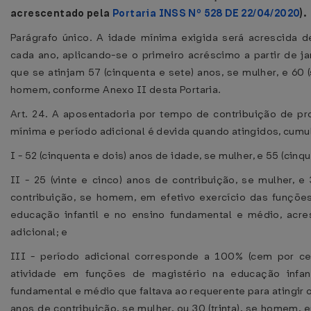
acrescentado pela
Portaria INSS Nº 528 DE 22/04/2020
).
Parágrafo único. A idade mínima exigida será acrescida d
cada ano, aplicando-se o primeiro acréscimo a partir de ja
que se atinjam 57 (cinquenta e sete) anos, se mulher, e 60 
homem, conforme Anexo II desta Portaria.
Art. 24. A aposentadoria por tempo de contribuição de p
mínima e período adicional é devida quando atingidos, cumu
I - 52 (cinquenta e dois) anos de idade, se mulher, e 55 (cin
II - 25 (vinte e cinco) anos de contribuição, se mulher, e 
contribuição, se homem, em efetivo exercício das funçõe
educação infantil e no ensino fundamental e médio, acr
adicional; e
III - período adicional corresponde a 100% (cem por c
atividade em funções de magistério na educação infan
fundamental e médio que faltava ao requerente para atingir os
anos de contribuição, se mulher, ou 30 (trinta), se homem,