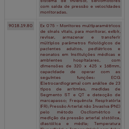
sistema de inversor, servomotores
com saída de pressão e velocidades
monitoradas.
9018.19.80
Ex 075 - Monitores multiparamétricos
de sinais vitais, para monitorar, exibir,
revisar, armazenar e transferir
múltiplos parâmetros fisiológicos de
pacientes adultos, pediátricos e
neonatos em instituições médicas e
ambientes hospitalares, com
dimensões de 320 x 425 x 168mm,
capacidade de operar com as
seguintes funções: ECG
(Eletrocardiograma) com análise de 23
tipos de arritmias, medidas de
Segmento ST e QT e detecção de
marcapasso; Frequência Respiratória
(FR); Pressão Arterial não Invasiva (PNI)
pelo método Oscilométrico e
medição da pressão arterial sistólica,
diastólica e média; Temperatura