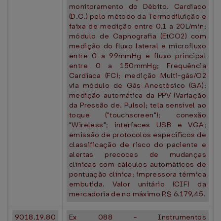
monitoramento do Débito. Cardíaco
(D.C.) pelo método da Termodiluição e
faixa de medição entre 0,1 a 20L/min;
módulo de Capnografia (EtCO2) com
medição do fluxo lateral e microfluxo
entre 0 a 99mmHg e fluxo principal
entre 0 a 150mmHg; Frequência
Cardíaca (FC); medição Multi-gás/O2
via módulo de Gás Anestésico (GA);
medição automática da PPV (Variação
da Pressão de. Pulso); tela sensível ao
toque ("touchscreen"); conexão
"Wireless"; interfaces USB e VGA;
emissão de protocolos específicos de
classificação de risco do paciente e
alertas precoces de mudanças
clínicas com cálculos automáticos de
pontuação clínica; impressora térmica
embutida. Valor unitário (CIF) da
mercadoria de no máximo R$ 6.179,45.
9018.19.80
Ex 088 - Instrumentos