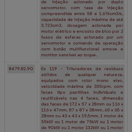
de injeção acionado por duplo
servomotor, com taxa de injeção
compreendida entre 58 e 1.676cm3/s,
capacidade de injeção máxima de até
3.723cm3, dosagem acionada por
motor elétrico e encosto de bico por 2
fusos de esferas acionado por um
servomotor e comando de operação
com botão multifuncional emove e
monitor sensível ao toque.
8479.82.90
Ex 119 - Trituradores de resíduos
sólidos de qualquer natureza,
equipados com rotor mono eixo,
velocidade máxima de 355rpm, com
facas tipo pastilhas individuais e
reutilizáveis nas 4 faces, dimensão
das facas de 172 x 57 x 28mm ou 116 x
116 x 47mm, 87 x 87 x 38mm, 65 x 65 x
28mm ou 43 x 43 x 19,5mm, 1 motor de
55kW ou 1 motor de 75kW ou 1 motor
de 90kW ou 1 motor 132kW ou 1 motor