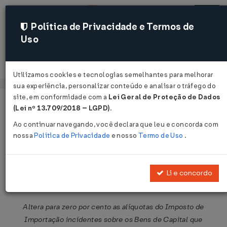
Política de Privacidade e Termos de
Uso
Acessar
Utilizamos cookies e tecnologias semelhantes para melhorar
sua experiência, personalizar conteúdo e analisar o tráfego do
site, em conformidade com a
Lei Geral de Proteção de Dados
Página Inicial
Legislações
Legislação Federal
Voltar
(Lei nº 13.709/2018 – LGPD)
.
Ao continuar navegando, você declara que leu e concorda com
Resolução CAMEX Nº 30 DE
nossa
Política de Privacidade
e nosso
Termo de Uso
.
01/04/2020
Publicado no DOU em 3 abr 2020
Li e concordo
Compartilhar:
Altera para zero por cento as alíquotas do Imposto de
Importação incidentes sobre os Bens de Capital que