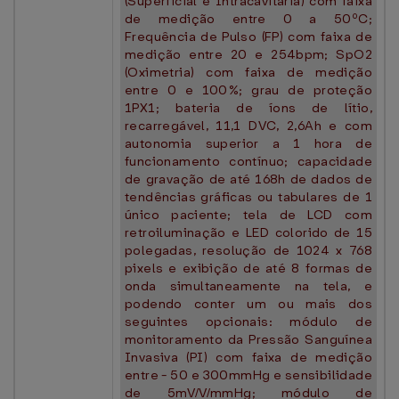
(Superficial e Intracavitária) com faixa
de medição entre 0 a 50ºC;
Frequência de Pulso (FP) com faixa de
medição entre 20 e 254bpm; SpO2
(Oximetria) com faixa de medição
entre 0 e 100%; grau de proteção
1PX1; bateria de íons de lítio,
recarregável, 11,1 DVC, 2,6Ah e com
autonomia superior a 1 hora de
funcionamento contínuo; capacidade
de gravação de até 168h de dados de
tendências gráficas ou tabulares de 1
único paciente; tela de LCD com
retroiluminação e LED colorido de 15
polegadas, resolução de 1024 x 768
pixels e exibição de até 8 formas de
onda simultaneamente na tela, e
podendo conter um ou mais dos
seguintes opcionais: módulo de
monitoramento da Pressão Sanguínea
Invasiva (PI) com faixa de medição
entre - 50 e 300mmHg e sensibilidade
de 5mV/V/mmHg; módulo de