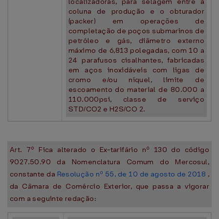
localizadoras, para selagem entre a
coluna de produção e o obturador
(packer) em operações de
completação de poços submarinos de
petróleo e gás, diâmetro externo
máximo de 6,813 polegadas, com 10 a
24 parafusos cisalhantes, fabricadas
em aços inoxidáveis com ligas de
cromo e/ou níquel, limite de
escoamento do material de 80.000 a
110.000psi, classe de serviço
STD/CO2 e H2S/CO 2.
Art. 7º Fica alterado o Ex-tarifário nº 130 do código
9027.50.90 da Nomenclatura Comum do Mercosul,
constante da
Resolução nº 55, de 10 de agosto de 2018
,
da Câmara de Comércio Exterior, que passa a vigorar
com a seguinte redação: