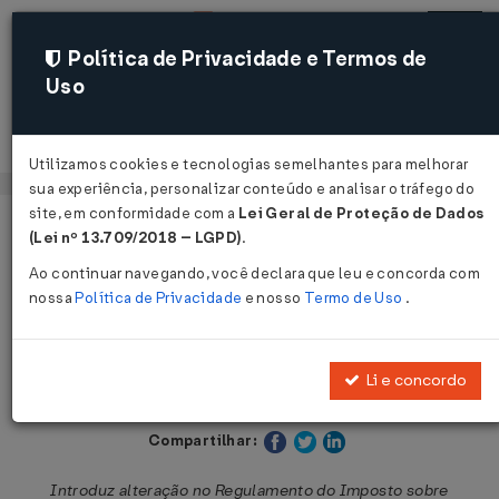
Política de Privacidade e Termos de
Uso
Acessar
Utilizamos cookies e tecnologias semelhantes para melhorar
sua experiência, personalizar conteúdo e analisar o tráfego do
site, em conformidade com a
Lei Geral de Proteção de Dados
Página Inicial
Legislações
Legislação Estadual - Paraná
(Lei nº 13.709/2018 – LGPD)
.
Ao continuar navegando, você declara que leu e concorda com
Voltar
nossa
Política de Privacidade
e nosso
Termo de Uso
.
Decreto Nº 4381 DE 26/03/2020
Li e concordo
Publicado no DOE - PR em 26 mar 2020
Compartilhar:
Introduz alteração no Regulamento do Imposto sobre