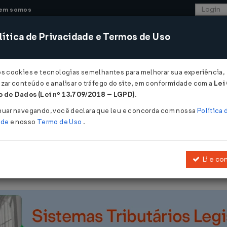
em somos
ítica de Privacidade e Termos de Uso
CONSULTORIA
SISTEMAS
COMÉRCIO EXTER
os cookies e tecnologias semelhantes para melhorar sua experiência,
zar conteúdo e analisar o tráfego do site, em conformidade com a
Lei
 - Amazonas
 de Dados (Lei nº 13.709/2018 – LGPD)
.
2020
nuar navegando, você declara que leu e concorda com nossa
Política 
ade
e nosso
Termo de Uso
.
Li e co
 para enfrentamento da emergência de saúde pública de importânc