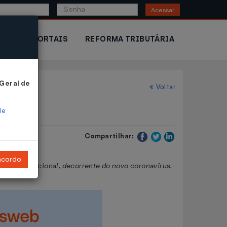
Acessar
IOR
PORTAIS
REFORMA TRIBUTÁRIA
 Geral de
Voltar
de
Compartilhar:
ncordo
ia internacional, decorrente do novo coronavírus.