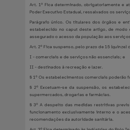
Art. 1º Fica determinado, obrigatoriamente e a
Poder Executivo Estadual, ressalvados os serviç
Parágrafo único. Os titulares dos órgãos e e
estabelecido no caput deste artigo, de modo q
assegurado o acesso da população aos serviços
Art. 2º Fica suspenso, pelo prazo de 15 (quinze
I - comerciais e de serviços não essenciais; e
II - destinados à recreação e lazer.
§ 1º Os estabelecimentos comerciais poderão fu
§ 2º Excetuam-se da suspensão, os estabelec
supermercados, drogarias e farmácias.
§ 3º A despeito das medidas restritivas previs
funcionamento exclusivamente interno e o aces
recomendações da autoridade sanitária.
Art. 3º Fica determinado às indústrias do Polo