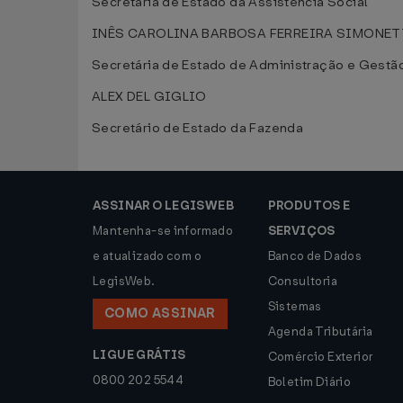
Secretária de Estado da Assistência Social
INÊS CAROLINA BARBOSA FERREIRA SIMONET
Secretária de Estado de Administração e Gestã
ALEX DEL GIGLIO
Secretário de Estado da Fazenda
ASSINAR O LEGISWEB
PRODUTOS E
Mantenha-se informado
SERVIÇOS
e atualizado com o
Banco de Dados
LegisWeb.
Consultoria
Sistemas
COMO ASSINAR
Agenda Tributária
LIGUE GRÁTIS
Comércio Exterior
0800 202 5544
Boletim Diário