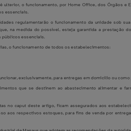
té ulterior, o funcionamento, por Home Office, dos Órgãos e 
os essenciais.
ntidades regulamentarão o funcionamento da unidade sob sua 
ue, na medida do possível, esteja garantida a prestação do
 públicos essenciais.
) dias, o funcionamento de todos os estabelecimentos:
ncionar, exclusivamente, para entregas em domicílio ou como 
imentos que se destinem ao abastecimento alimentar e farm
tas no caput deste artigo, ficam assegurados aos estabeleci
so aos respectivos estoques, para fins de venda por entrega 
 Industrial de Manaus que adotem as recomendações da autorid