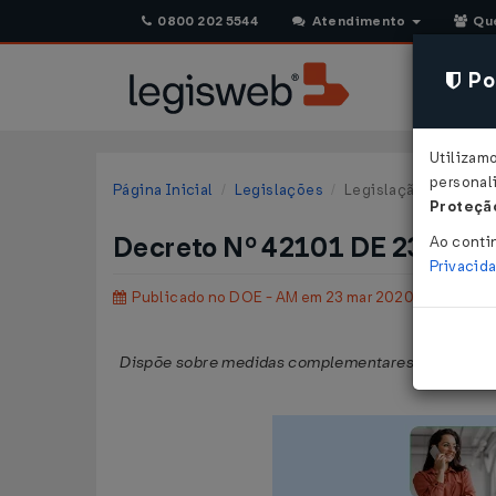
0800 202 5544
Atendimento
Qu
Pol
Utilizam
personali
Página Inicial
Legislações
Legislação Estadual
Proteção
Decreto Nº 42101 DE 23/03/
Ao conti
Privacid
Publicado no DOE - AM em 23 mar 2020
Dispõe sobre medidas complementares temporárias,