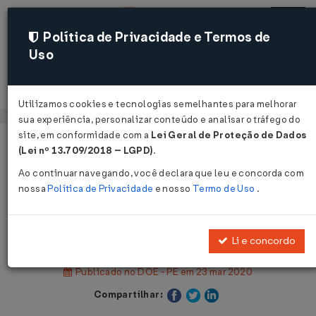
Política de Privacidade e Termos de
Uso
Acessar
Utilizamos cookies e tecnologias semelhantes para melhorar
sua experiência, personalizar conteúdo e analisar o tráfego do
site, em conformidade com a
Lei Geral de Proteção de Dados
Página Inicial
Legislações
(Lei nº 13.709/2018 – LGPD)
.
Legislação Estadual - Pernambuco
Ao continuar navegando, você declara que leu e concorda com
nossa
Política de Privacidade
e nosso
Termo de Uso
.
Voltar
Decreto Nº 48835 DE 22/03/2020
Li e concordo
Publicado no DOE - PE em 23 mar 2020
Compartilhar: