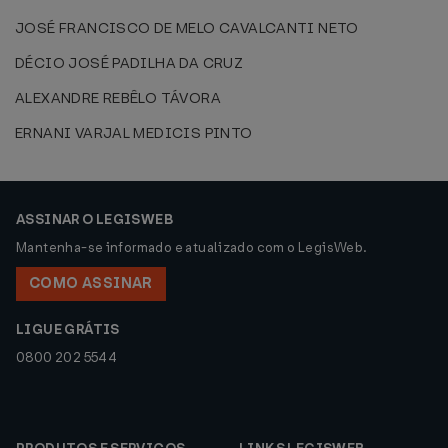
JOSÉ FRANCISCO DE MELO CAVALCANTI NETO
DÉCIO JOSÉ PADILHA DA CRUZ
ALEXANDRE REBÊLO TÁVORA
ERNANI VARJAL MEDICIS PINTO
ASSINAR O LEGISWEB
Mantenha-se informado e atualizado com o LegisWeb.
COMO ASSINAR
LIGUE GRÁTIS
0800 202 5544