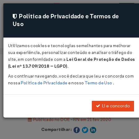
Política de Privacidade e Termos de
Uso
Acessar
Utilizamos cookies e tecnologias semelhantes para melhorar
sua experiência, personalizar conteúdo e analisar o tráfego do
site, em conformidade com a
Lei Geral de Proteção de Dados
Página Inicial
Legislações
(Lei nº 13.709/2018 – LGPD)
.
Legislação Estadual - Rio Grande do Norte
Ao continuar navegando, você declara que leu e concorda com
nossa
Política de Privacidade
e nosso
Termo de Uso
.
Voltar
Decreto Nº 29462 DE 20/02/2020
Li e concordo
Publicado no DOE - RN em 21 fev 2020
Compartilhar: