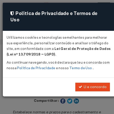
Política de Privacidade e Termos de
Uso
Acessar
Utilizamos cookies e tecnologias semelhantes para melhorar
sua experiência, personalizar conteúdo e analisar o tráfego do
site, em conformidade com a
Lei Geral de Proteção de Dados
Página Inicial
Legislações
Legislação Municipal - Recife
(Lei nº 13.709/2018 – LGPD)
.
Ao continuar navegando, você declara que leu e concorda com
Voltar
nossa
Política de Privacidade
e nosso
Termo de Uso
.
Decreto Nº 33376 DE 05/02/2020
Li e concordo
Publicado no DOM - Recife em 6 fev 2020
Compartilhar:
Estabelece normas e prazos para o cadastramento e