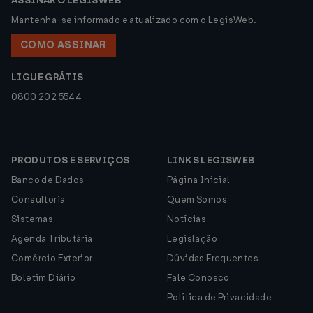
ASSINAR O LEGISWEB
Mantenha-se informado e atualizado com o LegisWeb.
COMO ASSINAR
LIGUE GRÁTIS
0800 202 5544
PRODUTOS E SERVIÇOS
LINKS LEGISWEB
Banco de Dados
Página Inicial
Consultoria
Quem Somos
Sistemas
Notícias
Agenda Tributária
Legislação
Comércio Exterior
Dúvidas Frequentes
Boletim Diário
Fale Conosco
Política de Privacidade