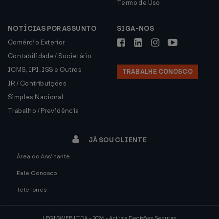
Termo de Uso
NOTÍCIAS POR ASSUNTO
SIGA-NOS
Comércio Exterior
Contabilidade / Societário
ICMS, IPI, ISS e Outros
TRABALHE CONOSCO
IR / Contribuições
Simples Nacional
Trabalho / Previdência
JÁ SOU CLIENTE
Área do Assinante
Fale Conosco
Telefones
LEGISWEB LTDA - 2026 - Agilize Decisões Seguras