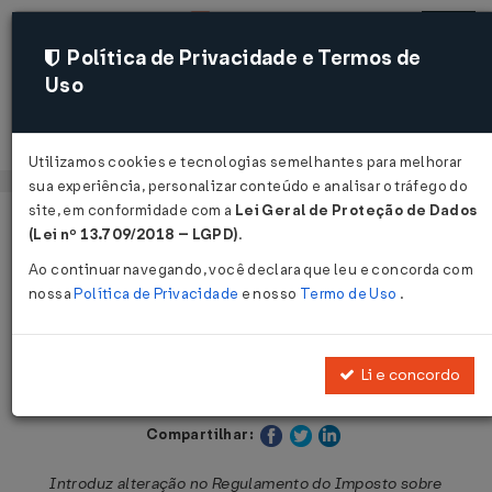
Política de Privacidade e Termos de
Uso
Acessar
Utilizamos cookies e tecnologias semelhantes para melhorar
sua experiência, personalizar conteúdo e analisar o tráfego do
site, em conformidade com a
Lei Geral de Proteção de Dados
Página Inicial
Legislações
Legislação Estadual - São Paulo
(Lei nº 13.709/2018 – LGPD)
.
Ao continuar navegando, você declara que leu e concorda com
Voltar
nossa
Política de Privacidade
e nosso
Termo de Uso
.
Decreto Nº 64772 DE 04/02/2020
Li e concordo
Publicado no DOE - SP em 5 fev 2020
Compartilhar:
Introduz alteração no Regulamento do Imposto sobre