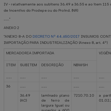
IV - relativamente aos subitens 36.49 a 36.55 e ao item 115 
de incentivo do Prodepe ou do Proind. (NR)
....."
ANEXO 2
"ANEXO 8-A DO
DECRETO Nº 44.650/2017
INSUMOS CONTE
IMPORTAÇÃO PARA INDUSTRIALIZAÇÃO (Anexo 8, art. 4º)
MERCADORIA IMPORTADA
VIGÊN
ITEM
SUBITEM
DESCRIÇÃO
NBM/SH
.....
.....
.....
.....
.....
36
.....
.....
.....
.....
36.49
laminado plano
7210.70.10
a part
(AC)
de ferro de
01.02
largura igual ou
superior a 600