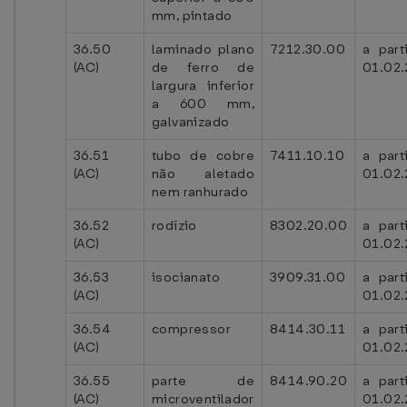
mm, pintado
36.50
laminado plano
7212.30.00
a part
(AC)
de ferro de
01.02
largura inferior
a 600 mm,
galvanizado
36.51
tubo de cobre
7411.10.10
a part
(AC)
não aletado
01.02
nem ranhurado
36.52
rodízio
8302.20.00
a part
(AC)
01.02
36.53
isocianato
3909.31.00
a part
(AC)
01.02
36.54
compressor
8414.30.11
a part
(AC)
01.02
36.55
parte de
8414.90.20
a part
(AC)
microventilador
01.02