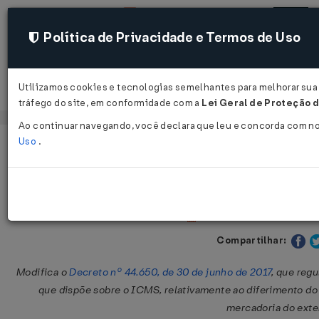
Política de Privacidade e Termos de Uso
Utilizamos cookies e tecnologias semelhantes para melhorar sua 
Acessar
tráfego do site, em conformidade com a
Lei Geral de Proteção d
Ao continuar navegando, você declara que leu e concorda com n
Uso
.
Página Inicial
Legislações
Legislação Estadual - Pernambuc
Decreto Nº 48570 DE 30/01/2020
Publicado no DOE - PE em
Compartilhar:
Modifica o
Decreto nº 44.650, de 30 de junho de 2017
, que reg
que dispõe sobre o ICMS, relativamente ao diferimento d
mercadoria do exter