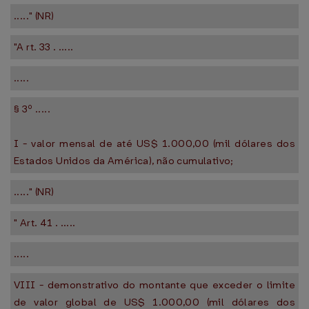
....." (NR)
"A rt. 33 . .....
.....
§ 3º .....
I - valor mensal de até US$ 1.000,00 (mil dólares dos
Estados Unidos da América), não cumulativo;
....." (NR)
" Art. 41 . .....
.....
VIII - demonstrativo do montante que exceder o limite
de valor global de US$ 1.000,00 (mil dólares dos