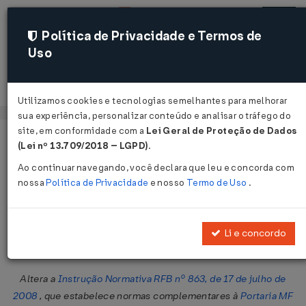
Política de Privacidade e Termos de
Uso
Acessar
Utilizamos cookies e tecnologias semelhantes para melhorar
sua experiência, personalizar conteúdo e analisar o tráfego do
site, em conformidade com a
Lei Geral de Proteção de Dados
Página Inicial
Legislações
Legislação Federal
Voltar
(Lei nº 13.709/2018 – LGPD)
.
Ao continuar navegando, você declara que leu e concorda com
Instrução Normativa RFB Nº 1920
nossa
Política de Privacidade
e nosso
Termo de Uso
.
DE 31/12/2019
Publicado no DOU em 2 jan 2020
Li e concordo
Compartilhar:
Altera a
Instrução Normativa RFB nº 863, de 17 de julho de
2008
, que estabelece normas complementares à
Portaria MF