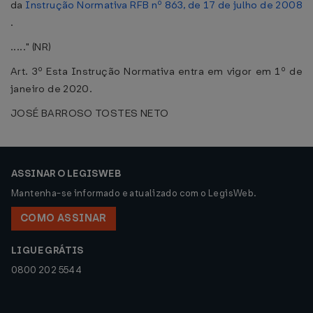
da
Instrução Normativa RFB nº 863, de 17 de julho de 2008
.
....." (NR)
Art. 3º Esta Instrução Normativa entra em vigor em 1º de
janeiro de 2020.
JOSÉ BARROSO TOSTES NETO
ASSINAR O LEGISWEB
Mantenha-se informado e atualizado com o LegisWeb.
COMO ASSINAR
LIGUE GRÁTIS
0800 202 5544