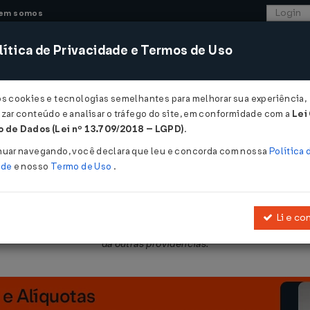
em somos
ítica de Privacidade e Termos de Uso
CONSULTORIA
SISTEMAS
COMÉRCIO EXTER
os cookies e tecnologias semelhantes para melhorar sua experiência,
zar conteúdo e analisar o tráfego do site, em conformidade com a
Lei
- Rio Grande do Sul
 de Dados (Lei nº 13.709/2018 – LGPD)
.
nuar navegando, você declara que leu e concorda com nossa
Política 
ade
e nosso
Termo de Uso
.
Li e co
rdade Econômica, estabelece normas para atos de liberação de ativi
dá outras providências.