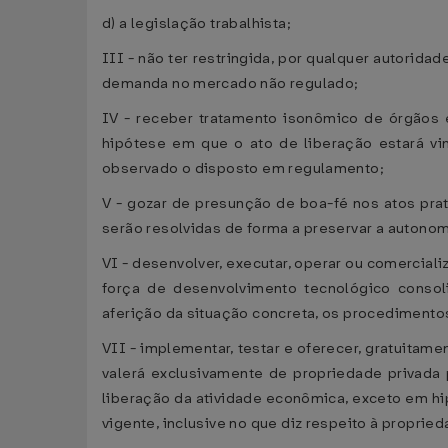
d) a legislação trabalhista;
III - não ter restringida, por qualquer autorid
demanda no mercado não regulado;
IV - receber tratamento isonômico de órgãos 
hipótese em que o ato de liberação estará vi
observado o disposto em regulamento;
V - gozar de presunção de boa-fé nos atos prat
serão resolvidas de forma a preservar a autonom
VI - desenvolver, executar, operar ou comercial
força de desenvolvimento tecnológico consoli
aferição da situação concreta, os procedimento
VII - implementar, testar e oferecer, gratuitam
valerá exclusivamente de propriedade privada 
liberação da atividade econômica, exceto em hip
vigente, inclusive no que diz respeito à propried