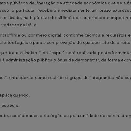
de atos públicos de liberação da atividade econômica que se su
esso, o particular receberá imediatamente um prazo express
razo fixado, na hipótese de silêncio da autoridade competent
vedadas na lei; e
icrofilme ou por meio digital, conforme técnica e requisito
efeitos legais e para a comprovação de qualquer ato de direito
 que trata o inciso I do "caput" será realizada posteriorme
à administração pública o ônus de demonstrar, de forma expre
put", entende-se como restrito o grupo de integrantes não su
 aplica quando:
r espécie;
ente, consideradas pelo órgão ou pela entidade da administra