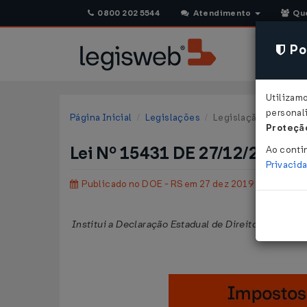
0800 202 5544
Atendimento
Qu
Pol
Utilizam
personali
Página Inicial
Legislações
Legislação Estadual 
Proteção
Lei Nº 15431 DE 27/12/2019
Ao conti
Privacid
Publicado no DOE - RS em 27 dez 2019
Institui a Declaração Estadual de Direitos de Libe