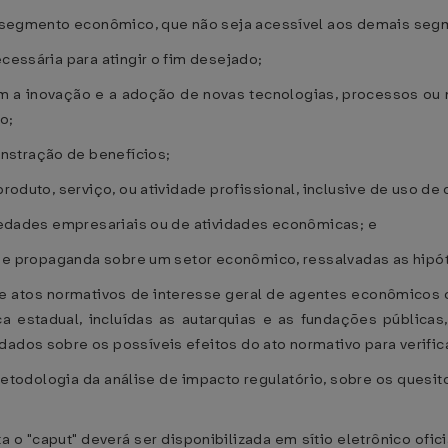
ado segmento econômico, que não seja acessível aos demais seg
ecessária para atingir o fim desejado;
m a inovação e a adoção de novas tecnologias, processos ou
o;
nstração de benefícios;
produto, serviço, ou atividade profissional, inclusive de uso de 
ociedades empresariais ou de atividades econômicas; e
dade e propaganda sobre um setor econômico, ressalvadas as hi
de atos normativos de interesse geral de agentes econômicos 
a estadual, incluídas as autarquias e as fundações públicas
dados sobre os possíveis efeitos do ato normativo para verifi
etodologia da análise de impacto regulatório, sobre os quesi
a o "caput" deverá ser disponibilizada em sítio eletrônico ofic