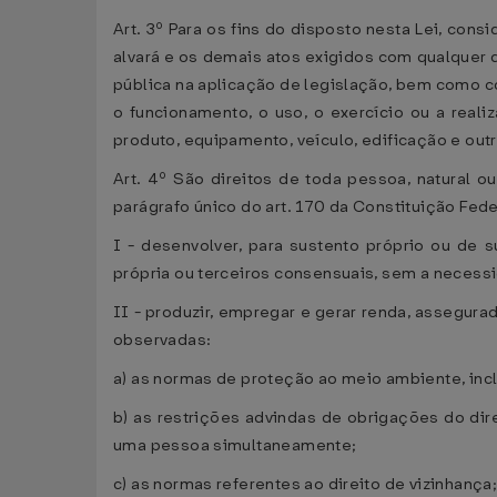
Art. 3º Para os fins do disposto nesta Lei, cons
alvará e os demais atos exigidos com qualquer d
pública na aplicação de legislação, bem como con
o funcionamento, o uso, o exercício ou a realiz
produto, equipamento, veículo, edificação e out
Art. 4º São direitos de toda pessoa, natural 
parágrafo único do art. 170 da Constituição Fede
I - desenvolver, para sustento próprio ou de s
própria ou terceiros consensuais, sem a necess
II - produzir, empregar e gerar renda, assegura
observadas:
a) as normas de proteção ao meio ambiente, inc
b) as restrições advindas de obrigações do di
uma pessoa simultaneamente;
c) as normas referentes ao direito de vizinhança