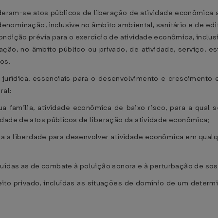
ideram-se atos públicos de liberação de atividade econômica a l
enominação, inclusive no âmbito ambiental, sanitário e de ed
dição prévia para o exercício de atividade econômica, inclusiv
ação, no âmbito público ou privado, de atividade, serviço, e
ros.
ou jurídica, essenciais para o desenvolvimento e cresciment
ral:
ua família, atividade econômica de baixo risco, para a qual
idade de atos públicos de liberação da atividade econômica;
da a liberdade para desenvolver atividade econômica em qualqu
luídas as de combate à poluição sonora e à perturbação de so
reito privado, incluídas as situações de domínio de um dete
;