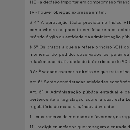
III - a decisão importar em compromisso financ
IV - houver objeção expressa em lei.
§ 4º A aprovação tácita prevista no inciso VI
companheiro ou parente em linha reta ou colater
próprio órgão ou entidade da administração púb
§ 5º Os prazos a que se refere o inciso VIII do
momento do pedido, observados os parâmetros
relacionados à atividade de baixo risco e de 90 (
§ 6º É vedado exercer o direito de que trata o i
Art. 5º Serão consideradas atividades econômic
Art. 6º A Administração pública estadual e o
pertencente à legislação sobre a qual esta L
regulatório de maneira a, indevidamente:
I - criar reserva de mercado ao favorecer, na r
II - redigir enunciados que impeçam a entrada 