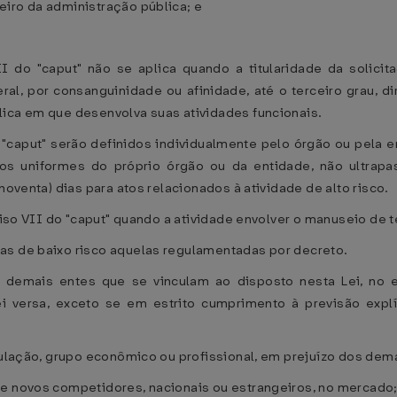
eiro da administração pública; e
II do "caput" não se aplica quando a titularidade da solici
al, por consanguinidade ou afinidade, até o terceiro grau, dir
lica em que desenvolva suas atividades funcionais.
 "caput" serão definidos individualmente pelo órgão ou pela 
 uniformes do próprio órgão ou da entidade, não ultrapass
noventa) dias para atos relacionados à atividade de alto risco.
nciso VII do "caput" quando a atividade envolver o manuseio de t
as de baixo risco aquelas regulamentadas por decreto.
s demais entes que se vinculam ao disposto nesta Lei, no
ei versa, exceto se em estrito cumprimento à previsão explí
egulação, grupo econômico ou profissional, em prejuízo dos dem
de novos competidores, nacionais ou estrangeiros, no mercado