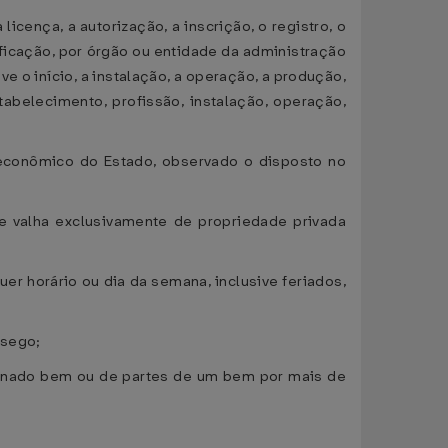
icença, a autorização, a inscrição, o registro, o
ificação, por órgão ou entidade da administração
e o início, a instalação, a operação, a produção,
stabelecimento, profissão, instalação, operação,
o econômico do Estado, observado o disposto no
 se valha exclusivamente de propriedade privada
er horário ou dia da semana, inclusive feriados,
ssego;
rminado bem ou de partes de um bem por mais de