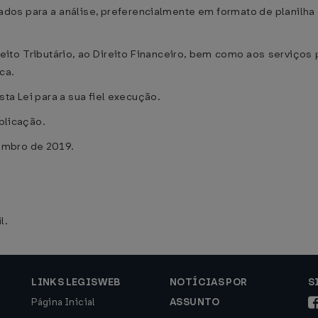
dos para a análise, preferencialmente em formato de planilha
ireito Tributário, ao Direito Financeiro, bem como aos serviços
ca.
ta Lei para a sua fiel execução.
ublicação.
embro de 2019.
l.
LINKS LEGISWEB
NOTÍCIAS POR
S
Página Inicial
ASSUNTO