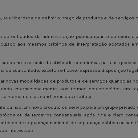
ade, sua liberdade de definir o preço de produtos e de serviço
e de entidades da administração pública quanto ao exercício
nculado aos mesmos critérios de interpretação adotados em 
icados no exercício da atividade econômica, para os quais as
ia de sua vontade, exceto se houver expressa disposição legal
izar novas modalidades de produtos e de serviços quando as n
dado internacionalmente, nos termos estabelecidos em reg
s, o momento e as condições dos efeitos;
ente ou não, um novo produto ou serviço para um grupo privado
própria ou de terceiros consensuais, após livre e claro con
óteses de segurança nacional, de segurança pública ou sanitá
ade intelectual;