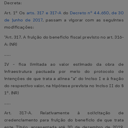
Decreta:
Art. 1º Os
arts. 317 e 317-A
do
Decreto nº 44.650, de 30
de junho de 2017
, passam a vigorar com as seguintes
modificações:
"Art. 317. A fruição do benefício fiscal previsto no art. 316-
A: (NR)
.....
IV - fica limitada ao valor estimado da obra de
infraestrutura pactuada por meio do protocolo de
intenções de que trata a alínea "a" do inciso I e à fração
do respectivo valor, na hipótese prevista no inciso II do §
1º. (NR)
.....
Art. 317-A. Relativamente à solicitação de
credenciamento para fruição do benefício de que trata
este Título, apresentada até 30 de dezembro de 2019,