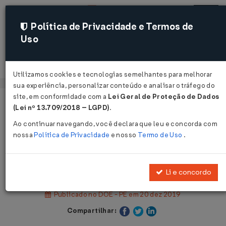
Política de Privacidade e Termos de
Uso
Acessar
Utilizamos cookies e tecnologias semelhantes para melhorar
sua experiência, personalizar conteúdo e analisar o tráfego do
site, em conformidade com a
Lei Geral de Proteção de Dados
Página Inicial
Legislações
(Lei nº 13.709/2018 – LGPD)
.
Legislação Estadual - Pernambuco
Ao continuar navegando, você declara que leu e concorda com
nossa
Política de Privacidade
e nosso
Termo de Uso
.
Voltar
Decreto Nº 48440 DE 19/12/2019
Li e concordo
Publicado no DOE - PE em 20 dez 2019
Compartilhar: