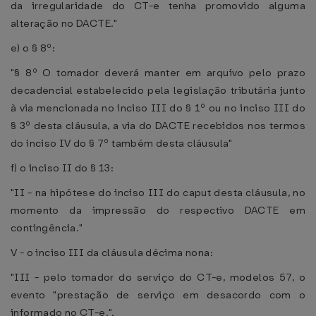
da irregularidade do CT-e tenha promovido alguma
alteração no DACTE."
e) o § 8º:
"§ 8º O tomador deverá manter em arquivo pelo prazo
decadencial estabelecido pela legislação tributária junto
à via mencionada no inciso III do § 1º ou no inciso III do
§ 3º desta cláusula, a via do DACTE recebidos nos termos
do inciso IV do § 7º também desta cláusula"
f) o inciso II do § 13:
"II - na hipótese do inciso III do caput desta cláusula, no
momento da impressão do respectivo DACTE em
contingência."
V - o inciso III da cláusula décima nona:
"III - pelo tomador do serviço do CT-e, modelos 57, o
evento "prestação de serviço em desacordo com o
informado no CT-e.".