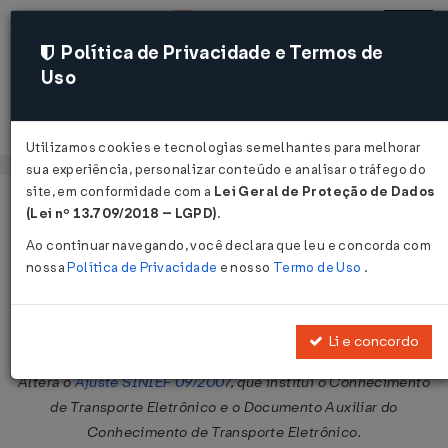
Política de Privacidade e Termos de
Uso
Acessar
Utilizamos cookies e tecnologias semelhantes para melhorar
sua experiência, personalizar conteúdo e analisar o tráfego do
site, em conformidade com a
Lei Geral de Proteção de Dados
Página Inicial
Legislações
Legislação Federal
Voltar
(Lei nº 13.709/2018 – LGPD)
.
Ao continuar navegando, você declara que leu e concorda com
Ajuste SINIEF Nº 32 DE 13/12/2019
nossa
Política de Privacidade
e nosso
Termo de Uso
.
Publicado no DOU em 18 dez 2019
Compartilhar:
Li e concordo
Altera o
Ajuste SINIEF 09/2007
, que institui o Conhecimento
de Transporte Eletrônico e o Documento Auxiliar do
Conhecimento de Transporte Eletrônico.