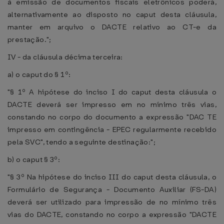
à emissão de documentos fiscais eletrônicos poderá,
alternativamente ao disposto no caput desta cláusula,
manter em arquivo o DACTE relativo ao CT-e da
prestação.";
IV - da cláusula décima terceira:
a) o caput do § 1º:
"§ 1º A hipótese do inciso I do caput desta cláusula o
DACTE deverá ser impresso em no mínimo três vias,
constando no corpo do documento a expressão "DAC TE
impresso em contingência - EPEC regularmente recebido
pela SVC", tendo a seguinte destinação:";
b) o caput § 3º:
"§ 3º Na hipótese do inciso III do caput desta cláusula, o
Formulário de Segurança - Documento Auxiliar (FS-DA)
deverá ser utilizado para impressão de no mínimo três
vias do DACTE, constando no corpo a expressão "DACTE