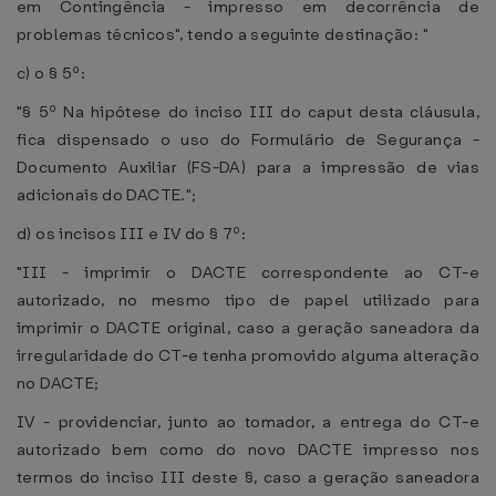
em Contingência - impresso em decorrência de
problemas técnicos", tendo a seguinte destinação: "
c) o § 5º:
"§ 5º Na hipótese do inciso III do caput desta cláusula,
fica dispensado o uso do Formulário de Segurança -
Documento Auxiliar (FS-DA) para a impressão de vias
adicionais do DACTE.";
d) os incisos III e IV do § 7º:
"III - imprimir o DACTE correspondente ao CT-e
autorizado, no mesmo tipo de papel utilizado para
imprimir o DACTE original, caso a geração saneadora da
irregularidade do CT-e tenha promovido alguma alteração
no DACTE;
IV - providenciar, junto ao tomador, a entrega do CT-e
autorizado bem como do novo DACTE impresso nos
termos do inciso III deste §, caso a geração saneadora