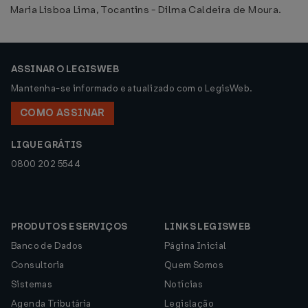
Maria Lisboa Lima, Tocantins - Dilma Caldeira de Moura.
ASSINAR O LEGISWEB
Mantenha-se informado e atualizado com o LegisWeb.
COMO ASSINAR
LIGUE GRÁTIS
0800 202 5544
PRODUTOS E SERVIÇOS
LINKS LEGISWEB
Banco de Dados
Página Inicial
Consultoria
Quem Somos
Sistemas
Notícias
Agenda Tributária
Legislação