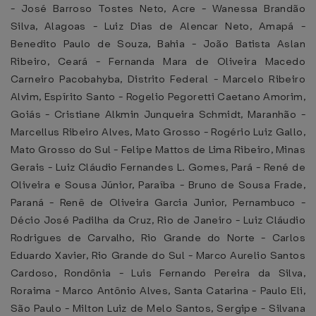
- José Barroso Tostes Neto, Acre - Wanessa Brandão
Silva, Alagoas - Luiz Dias de Alencar Neto, Amapá -
Benedito Paulo de Souza, Bahia - João Batista Aslan
Ribeiro, Ceará - Fernanda Mara de Oliveira Macedo
Carneiro Pacobahyba, Distrito Federal - Marcelo Ribeiro
Alvim, Espírito Santo - Rogelio Pegoretti Caetano Amorim,
Goiás - Cristiane Alkmin Junqueira Schmidt, Maranhão -
Marcellus Ribeiro Alves, Mato Grosso - Rogério Luiz Gallo,
Mato Grosso do Sul - Felipe Mattos de Lima Ribeiro, Minas
Gerais - Luiz Cláudio Fernandes L. Gomes, Pará - René de
Oliveira e Sousa Júnior, Paraíba - Bruno de Sousa Frade,
Paraná - Renê de Oliveira Garcia Junior, Pernambuco -
Décio José Padilha da Cruz, Rio de Janeiro - Luiz Cláudio
Rodrigues de Carvalho, Rio Grande do Norte - Carlos
Eduardo Xavier, Rio Grande do Sul - Marco Aurelio Santos
Cardoso, Rondônia - Luis Fernando Pereira da Silva,
Roraima - Marco Antônio Alves, Santa Catarina - Paulo Eli,
São Paulo - Milton Luiz de Melo Santos, Sergipe - Silvana