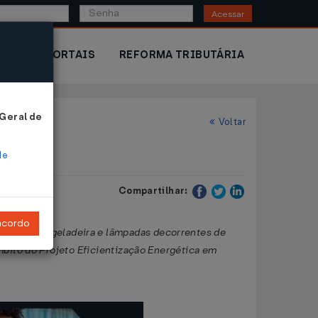
Acessar
IOR
PORTAIS
REFORMA TRIBUTÁRIA
 Geral de
Voltar
de
Compartilhar:
ncordo
nternas de geladeira e lâmpadas decorrentes de
mbito do Projeto Eficientização Energética em