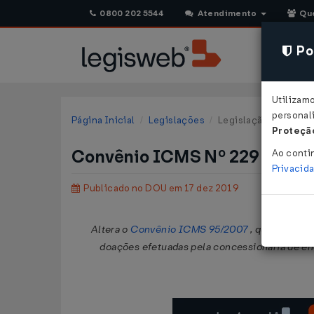
0800 202 5544
Atendimento
Qu
Pol
Utilizam
personali
Página Inicial
Legislações
Legislação Federal
Proteção
Convênio ICMS Nº 229 DE 13
Ao conti
Privacid
Publicado no DOU em 17 dez 2019
Altera o
Convênio ICMS 95/2007
, que autoriz
doações efetuadas pela concessionária de ene