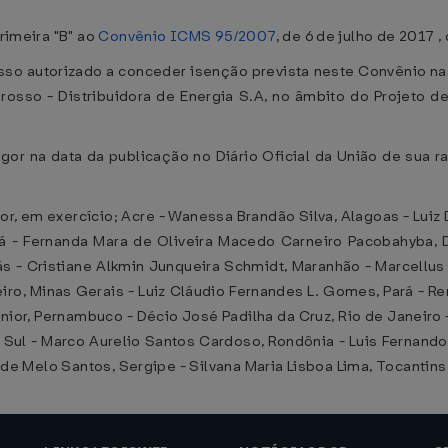
primeira "B" ao
Convênio ICMS 95/2007
, de 6 de julho de 2017 
osso autorizado a conceder isenção prevista neste Convênio na
osso - Distribuidora de Energia S.A, no âmbito do Projeto d
gor na data da publicação no Diário Oficial da União de sua ra
, em exercício; Acre - Wanessa Brandão Silva, Alagoas - Luiz
á - Fernanda Mara de Oliveira Macedo Carneiro Pacobahyba, Di
 - Cristiane Alkmin Junqueira Schmidt, Maranhão - Marcellus 
iro, Minas Gerais - Luiz Cláudio Fernandes L. Gomes, Pará - Ren
unior, Pernambuco - Décio José Padilha da Cruz, Rio de Janeiro 
 Sul - Marco Aurelio Santos Cardoso, Rondônia - Luis Fernando 
iz de Melo Santos, Sergipe - Silvana Maria Lisboa Lima, Tocantin