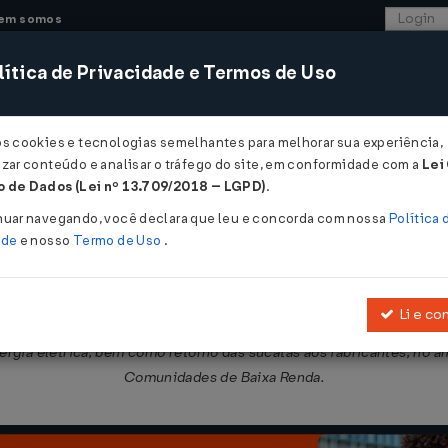
em somos
ítica de Privacidade e Termos de Uso
CONSULTORIA
SISTEMAS
COMÉRCIO EXTER
os cookies e tecnologias semelhantes para melhorar sua experiência,
zar conteúdo e analisar o tráfego do site, em conformidade com a
Lei
 de Dados (Lei nº 13.709/2018 – LGPD)
.
/12/2019
nuar navegando, você declara que leu e concorda com nossa
Política 
ade
e nosso
Termo de Uso
.
Li e co
a o Estado de Mato Grosso a conceder isenção do ICMS nas saídas i
rgia elétrica, bem como retorno das sucatas aos fabricantes, no â
Comunidades de Baixa Renda.