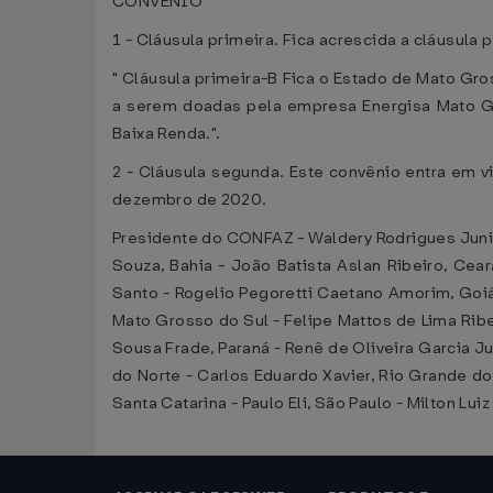
CONVÊNIO
1 - Cláusula primeira. Fica acrescida a cláusula 
" Cláusula primeira-B Fica o Estado de Mato Gr
a serem doadas pela empresa Energisa Mato Gr
Baixa Renda.".
2 - Cláusula segunda. Este convênio entra em vi
dezembro de 2020.
Presidente do CONFAZ - Waldery Rodrigues Junior
Souza, Bahia - João Batista Aslan Ribeiro, Cear
Santo - Rogelio Pegoretti Caetano Amorim, Goiás
Mato Grosso do Sul - Felipe Mattos de Lima Ribe
Sousa Frade, Paraná - Renê de Oliveira Garcia J
do Norte - Carlos Eduardo Xavier, Rio Grande do
Santa Catarina - Paulo Eli, São Paulo - Milton Lu