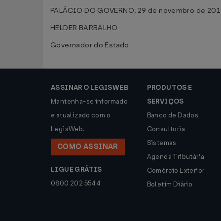
PALÁCIO DO GOVERNO, 29 de novembro de 201
HELDER BARBALHO
Governador do Estado
ASSINAR O LEGISWEB
PRODUTOS E
Mantenha-se informado
SERVIÇOS
e atualizado com o
Banco de Dados
LegisWeb.
Consultoria
Sistemas
COMO ASSINAR
Agenda Tributária
LIGUE GRÁTIS
Comércio Exterior
0800 202 5544
Boletim Diário