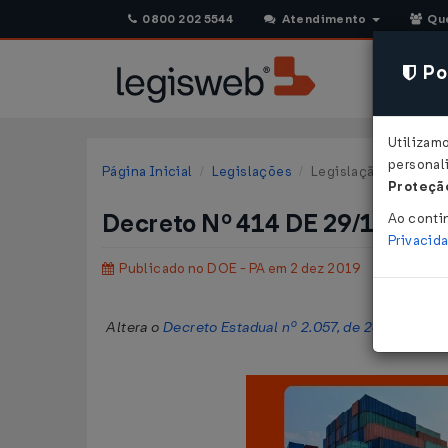
0800 202 5544
Atendimento
Qu
Pol
Utilizam
personali
Página Inicial
Legislações
Legislação Estadual 
Proteção
Decreto Nº 414 DE 29/11/201
Ao conti
Privacid
Publicado no DOE - PA em 2 dez 2019
Altera o
Decreto Estadual nº 2.057, de 26 de abril 