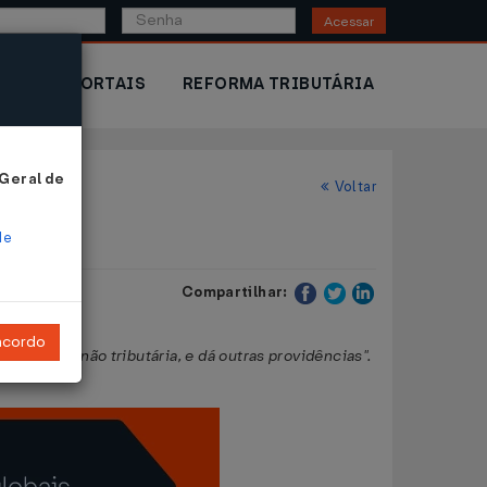
Acessar
IOR
PORTAIS
REFORMA TRIBUTÁRIA
 Geral de
Voltar
de
Compartilhar:
ncordo
ibutária e não tributária, e dá outras providências".