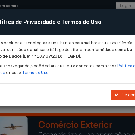
em somos
ítica de Privacidade e Termos de Uso
CONSULTORIA
SISTEMAS
COMÉRCIO EXTER
os cookies e tecnologias semelhantes para melhorar sua experiência,
zar conteúdo e analisar o tráfego do site, em conformidade com a
Lei
- Pará
 de Dados (Lei nº 13.709/2018 – LGPD)
.
9
nuar navegando, você declara que leu e concorda com nossa
Política 
ade
e nosso
Termo de Uso
.
Li e co
de 2018
, que "Dispõe sobre o parcelamento de créditos de natureza tr