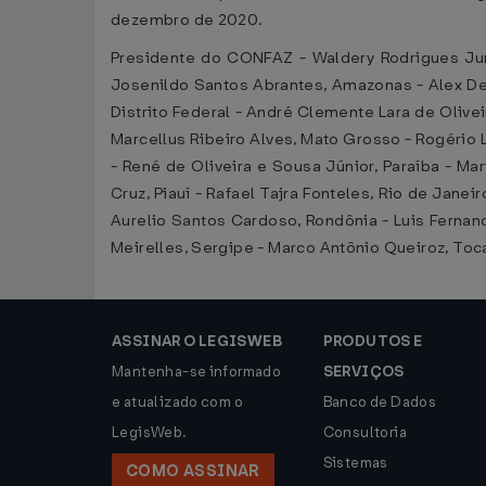
dezembro de 2020.
Presidente do CONFAZ - Waldery Rodrigues Jun
Josenildo Santos Abrantes, Amazonas - Alex Del 
Distrito Federal - André Clemente Lara de Olive
Marcellus Ribeiro Alves, Mato Grosso - Rogério L
- René de Oliveira e Sousa Júnior, Paraíba - Ma
Cruz, Piauí - Rafael Tajra Fonteles, Rio de Jane
Aurelio Santos Cardoso, Rondônia - Luis Fernand
Meirelles, Sergipe - Marco Antônio Queiroz, To
ASSINAR O LEGISWEB
PRODUTOS E
Mantenha-se informado
SERVIÇOS
e atualizado com o
Banco de Dados
LegisWeb.
Consultoria
Sistemas
COMO ASSINAR