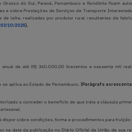
to Grosso do Sul, Paraná, Pernambuco e Rondônia ficam aut
as e sobre Prestações de Serviços de Transporte Interestad
 de leite, realizadas por produtor rural, resultantes de fabri
 03/10/2025
).
to anual de até R$ 360.000,00 (trezentos e sessenta mil re
não se aplica ao Estado de Pernambuco.
(Parágrafo acrescent
torizado a conceder o benefício de que trata a cláusula primeir
 artesanal.
á dispor sobre condições, forma e procedimentos para fruição d
or na data da publicação no Diário Oficial da União de sua ra