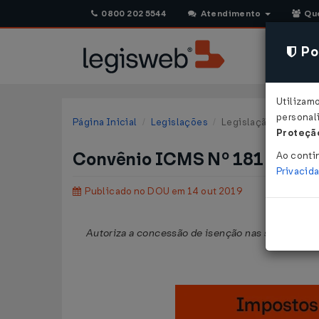
0800 202 5544
Atendimento
Qu
Pol
Utilizam
personali
Página Inicial
Legislações
Legislação Federal
Proteção
Convênio ICMS Nº 181 DE 10
Ao conti
Privacid
Publicado no DOU em 14 out 2019
Autoriza a concessão de isenção nas saídas intern