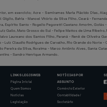
ior, em exercício; Acre - Semírames Maria Plácido Dias, Al
Giglio, Bahia - Manoel Vitório da Silva Filho, Ceará - Ferna
ira, Espírito Santo - Rogelio Pegoretti Caetano Amorim, Goiás 
uiz Gallo, Mato Grosso do Sul - Felipe Mattos de Lima Ribeiro,
rialvo Laureano dos Santos Filho, Paraná - Renê de Oliveira G
iro - Luiz Claudio Rodrigues de Carvalho, Rio Grande do Norte -
o Pereira da Silva, Roraima - Marco Antônio Alves, Santa Cata
cantins - Sandro Henrique Armando.
LINKS LEGISWEB
NOTÍCIAS POR
S
Página Inicial
ASSUNTO
Quem Somos
Comércio Exterior
Notícias
Contabilidade /
Legislação
Societário