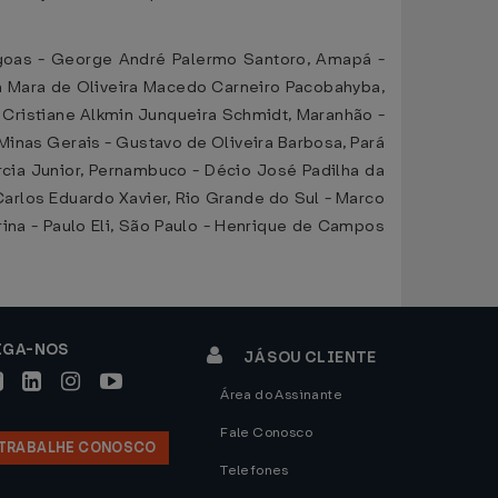
agoas - George André Palermo Santoro, Amapá -
nda Mara de Oliveira Macedo Carneiro Pacobahyba,
- Cristiane Alkmin Junqueira Schmidt, Maranhão -
 Minas Gerais - Gustavo de Oliveira Barbosa, Pará
arcia Junior, Pernambuco - Décio José Padilha da
 Carlos Eduardo Xavier, Rio Grande do Sul - Marco
rina - Paulo Eli, São Paulo - Henrique de Campos
IGA-NOS
JÁ SOU CLIENTE
Área do Assinante
Fale Conosco
TRABALHE CONOSCO
Telefones