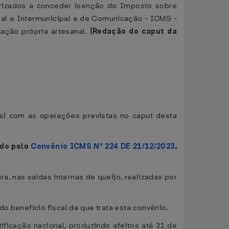
orizados a conceder isenção do Imposto sobre
ual e Intermunicipal e de Comunicação - ICMS -
cação própria artesanal.
(Redação do caput da
ais) com as operações previstas no caput desta
ado pelo
Convênio ICMS N° 224 DE 21/12/2023
,
a, nas saídas internas de queijo, realizadas por
o benefício fiscal de que trata este convênio.
tificação nacional, produzindo efeitos até 31 de