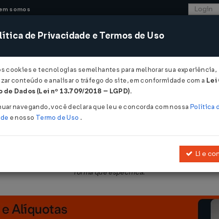
em somos
ítica de Privacidade e Termos de Uso
CONSULTORIA
SISTEMAS
COMÉRCIO EXTER
os cookies e tecnologias semelhantes para melhorar sua experiência,
zar conteúdo e analisar o tráfego do site, em conformidade com a
Lei
 de Dados (Lei nº 13.709/2018 – LGPD)
.
/10/2019
nuar navegando, você declara que leu e concorda com nossa
Política 
ade
e nosso
Termo de Uso
.
Li e co
as de queijo, requeijão e doce de leite, realizadas por produtor rura
forma que especifica.