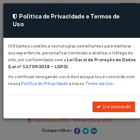
Política de Privacidade e Termos de
Uso
Acessar
Utilizamos cookies e tecnologias semelhantes para melhorar
sua experiência, personalizar conteúdo e analisar o tráfego do
site, em conformidade com a
Lei Geral de Proteção de Dados
Página Inicial
Legislações
(Lei nº 13.709/2018 – LGPD)
.
Legislação Estadual - Minas Gerais
Ao continuar navegando, você declara que leu e concorda com
nossa
Política de Privacidade
e nosso
Termo de Uso
.
Voltar
Decreto Nº 47724 DE 27/09/2019
Li e concordo
Publicado no DOE - MG em 28 set 2019
Compartilhar: