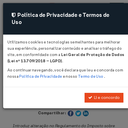
Política de Privacidade e Termos de
Uso
Acessar
Utilizamos cookies e tecnologias semelhantes para melhorar
sua experiência, personalizar conteúdo e analisar o tráfego do
site, em conformidade com a
Lei Geral de Proteção de Dados
Página Inicial
Legislações
Legislação Estadual - Paraná
(Lei nº 13.709/2018 – LGPD)
.
Ao continuar navegando, você declara que leu e concorda com
Voltar
nossa
Política de Privacidade
e nosso
Termo de Uso
.
Decreto Nº 2871 DE 24/09/2019
Li e concordo
Publicado no DOE - PR em 24 set 2019
Compartilhar:
Introduz alteração no Regulamento do Imposto sobre