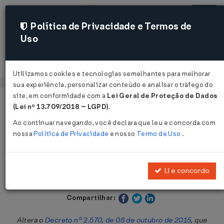
Política de Privacidade e Termos de
Uso
Acessar
Utilizamos cookies e tecnologias semelhantes para melhorar
sua experiência, personalizar conteúdo e analisar o tráfego do
site, em conformidade com a
Lei Geral de Proteção de Dados
Página Inicial
Legislações
Legislação Estadual - Paraná
(Lei nº 13.709/2018 – LGPD)
.
Ao continuar navegando, você declara que leu e concorda com
Voltar
nossa
Política de Privacidade
e nosso
Termo de Uso
.
Decreto Nº 2855 DE 24/09/2019
Li e concordo
Publicado no DOE - PR em 24 set 2019
Compartilhar:
Altera o
Decreto nº 2.570, de 08 de outubro de 2015
, que