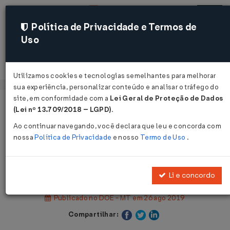
Política de Privacidade e Termos de
Uso
Acessar
Utilizamos cookies e tecnologias semelhantes para melhorar
sua experiência, personalizar conteúdo e analisar o tráfego do
site, em conformidade com a
Lei Geral de Proteção de Dados
Página Inicial
Legislações
(Lei nº 13.709/2018 – LGPD)
.
Legislação Estadual - Mato Grosso
Ao continuar navegando, você declara que leu e concorda com
nossa
Política de Privacidade
e nosso
Termo de Uso
.
Voltar
Lei Nº 10932 DE 23/08/2019
Li e concordo
Publicado no DOE - MT em 26 ago 2019
Compartilhar: