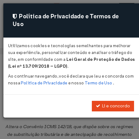
Política de Privacidade e Termos de
Uso
Acessar
Utilizamos cookies e tecnologias semelhantes para melhorar
sua experiência, personalizar conteúdo e analisar o tráfego do
site, em conformidade com a
Lei Geral de Proteção de Dados
Página Inicial
Legislações
Legislação Federal
Voltar
(Lei nº 13.709/2018 – LGPD)
.
Ao continuar navegando, você declara que leu e concorda com
Convênio ICMS Nº 130 DE
nossa
Política de Privacidade
e nosso
Termo de Uso
.
05/07/2019
Publicado no DOU em 11 jul 2019
Li e concordo
Compartilhar:
Altera o Convênio ICMS 142/18, que dispõe sobre os regimes
de substituição tributária e de antecipação de recolhimento