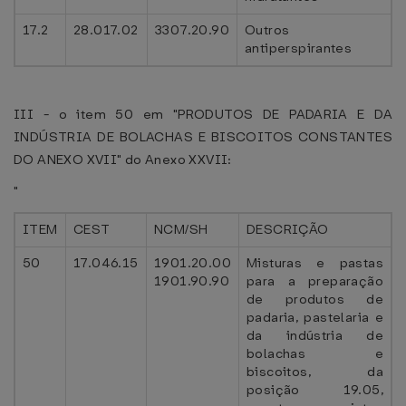
17.2
28.017.02
3307.20.90
Outros
antiperspirantes
III - o item 50 em "PRODUTOS DE PADARIA E DA
INDÚSTRIA DE BOLACHAS E BISCOITOS CONSTANTES
DO ANEXO XVII" do Anexo XXVII:
"
ITEM
CEST
NCM/SH
DESCRIÇÃO
50
17.046.15
1901.20.00
Misturas e pastas
1901.90.90
para a preparação
de produtos de
padaria, pastelaria e
da indústria de
bolachas e
biscoitos, da
posição 19.05,