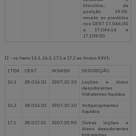
biscoitos, da
posição 19.05,
exceto os previstos
nos CEST 17.046.00
a 17.046.14 e
17.109.00
II - os itens 16.1, 16.2, 17.1 e 17.2 ao Anexo XXVI:
ITEM
CEST
NCM/SH
DESCRIÇÃO
16.1
28.016.01
3307.20.10
Loções e óleos
desodorantes
hidratantes líquidos
16.2
28.016.02
3307.20.10
Antiperspirantes
líquidos
17.1
28.017.01
3307.20.90
Outras loções e
óleos desodorantes
hidratantes