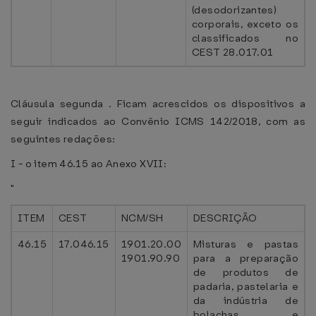
(desodorizantes)
corporais, exceto os
classificados no
CEST 28.017.01
Cláusula segunda . Ficam acrescidos os dispositivos a
seguir indicados ao Convênio ICMS 142/2018, com as
seguintes redações:
I - o item 46.15 ao Anexo XVII:
"
ITEM
CEST
NCM/SH
DESCRIÇÃO
46.15
17.046.15
1901.20.00
Misturas e pastas
1901.90.90
para a preparação
de produtos de
padaria, pastelaria e
da indústria de
bolachas e