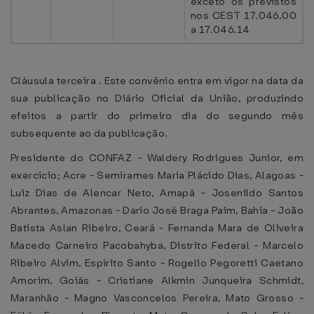
exceto os previstos
nos CEST 17.046.00
a 17.046.14
Cláusula terceira . Este convênio entra em vigor na data da
sua publicação no Diário Oficial da União, produzindo
efeitos a partir do primeiro dia do segundo mês
subsequente ao da publicação.
Presidente do CONFAZ - Waldery Rodrigues Junior, em
exercício; Acre - Semírames Maria Plácido Dias, Alagoas -
Luiz Dias de Alencar Neto, Amapá - Josenildo Santos
Abrantes, Amazonas - Dario José Braga Paim, Bahia - João
Batista Aslan Ribeiro, Ceará - Fernanda Mara de Oliveira
Macedo Carneiro Pacobahyba, Distrito Federal - Marcelo
Ribeiro Alvim, Espírito Santo - Rogelio Pegoretti Caetano
Amorim, Goiás - Cristiane Alkmin Junqueira Schmidt,
Maranhão - Magno Vasconcelos Pereira, Mato Grosso -