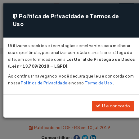
Política de Privacidade e Termos de
Uso
Acessar
Utilizamos cookies e tecnologias semelhantes para melhorar
sua experiência, personalizar conteúdo e analisar o tráfego do
site, em conformidade com a
Lei Geral de Proteção de Dados
Página Inicial
Legislações
(Lei nº 13.709/2018 – LGPD)
.
Legislação Estadual - Rio Grande do Sul
Ao continuar navegando, você declara que leu e concorda com
nossa
Política de Privacidade
e nosso
Termo de Uso
.
Voltar
Resolução PGE Nº 153 DE
Li e concordo
09/07/2019
Publicado no DOE - RS em 10 jul 2019
Compartilhar: