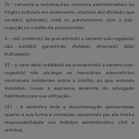
IV - renuncia a reclamações, recursos administrativos ou
litígios judiciais em andamento, relativos à(s) dívida(s) que
será(ão) quitada(s), total ou parcialmente, com a sub-
rogação no crédito de precatório(s);
V - o(s) crédito(s) de precatório(s) a ser(em) sub-rogado(s)
não está(ão) garantindo dívida(s) diversa(s) da(s)
indicada(s);
VI - o valor do(s) crédito(s) de precatório(s) a ser(em) sub-
rogado(s) não abrange os honorários advocatícios
contratuais incidentes sobre o crédito, ou que, estando
incluídos, houve a expressa anuência do advogado
habilitado para sua utilização;
VII - é autêntica toda a documentação apresentada,
quanto a sua forma e conteúdo, assumindo por ela inteira
responsabilidade nos âmbitos administrativo, civil e
criminal.