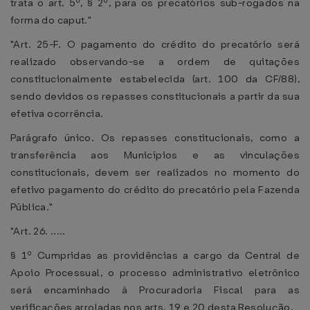
trata o art. 5º, § 2º, para os precatórios sub-rogados na
forma do caput."
"Art. 25-F. O pagamento do crédito do precatório será
realizado observando-se a ordem de quitações
constitucionalmente estabelecida (art. 100 da CF/88),
sendo devidos os repasses constitucionais a partir da sua
efetiva ocorrência.
Parágrafo único. Os repasses constitucionais, como a
transferência aos Municípios e as vinculações
constitucionais, devem ser realizados no momento do
efetivo pagamento do crédito do precatório pela Fazenda
Pública."
"Art. 26. .....
§ 1º Cumpridas as providências a cargo da Central de
Apoio Processual, o processo administrativo eletrônico
será encaminhado à Procuradoria Fiscal para as
verificações arroladas nos arts. 19 e 20 desta Resolução.