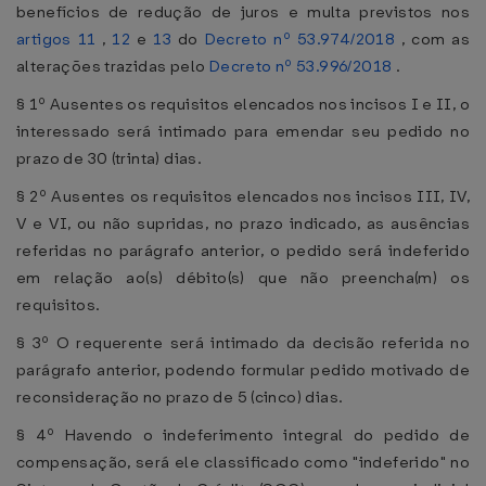
benefícios de redução de juros e multa previstos nos
artigos 11
,
12
e
13
do
Decreto nº 53.974/2018
, com as
alterações trazidas pelo
Decreto nº 53.996/2018
.
§ 1º Ausentes os requisitos elencados nos incisos I e II, o
interessado será intimado para emendar seu pedido no
prazo de 30 (trinta) dias.
§ 2º Ausentes os requisitos elencados nos incisos III, IV,
V e VI, ou não supridas, no prazo indicado, as ausências
referidas no parágrafo anterior, o pedido será indeferido
em relação ao(s) débito(s) que não preencha(m) os
requisitos.
§ 3º O requerente será intimado da decisão referida no
parágrafo anterior, podendo formular pedido motivado de
reconsideração no prazo de 5 (cinco) dias.
§ 4º Havendo o indeferimento integral do pedido de
compensação, será ele classificado como "indeferido" no