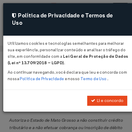
Política de Privacidade e Termos de
Uso
Acessar
Utilizamos cookies e tecnologias semelhantes para melhorar
sua experiência, personalizar conteúdo e analisar o tráfego do
site, em conformidade com a
Lei Geral de Proteção de Dados
Página Inicial
Legislações
Legislação Federal
Voltar
(Lei nº 13.709/2018 – LGPD)
.
Ao continuar navegando, você declara que leu e concorda com
Convênio ICMS Nº 87 DE
nossa
Política de Privacidade
e nosso
Termo de Uso
.
05/07/2019
Publicado no DOU em 10 jul 2019
Li e concordo
Compartilhar:
Autoriza o Estado de Mato Grosso a não constituir crédito
tributário e a não efetuar cobrança ou inscrição de débito