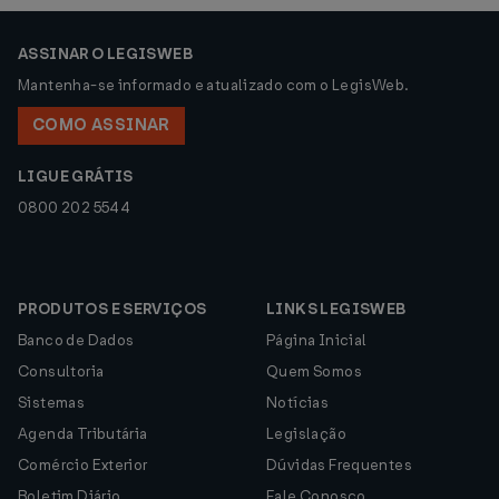
ASSINAR O LEGISWEB
Mantenha-se informado e atualizado com o LegisWeb.
COMO ASSINAR
LIGUE GRÁTIS
0800 202 5544
PRODUTOS E SERVIÇOS
LINKS LEGISWEB
Banco de Dados
Página Inicial
Consultoria
Quem Somos
Sistemas
Notícias
Agenda Tributária
Legislação
Comércio Exterior
Dúvidas Frequentes
Boletim Diário
Fale Conosco