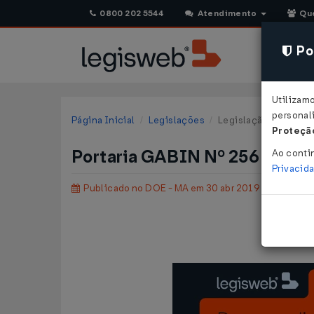
0800 202 5544
Atendimento
Qu
Pol
Utilizam
personali
Página Inicial
Legislações
Legislação Estadual
Proteção
Portaria GABIN Nº 256 DE 25
Ao conti
Privacid
Publicado no DOE - MA em 30 abr 2019