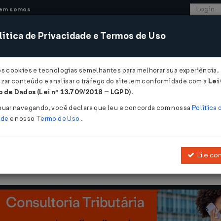
em somos
ítica de Privacidade e Termos de Uso
CONSULTORIA
SISTEMAS
COMÉRCIO EXTER
os cookies e tecnologias semelhantes para melhorar sua experiência,
zar conteúdo e analisar o tráfego do site, em conformidade com a
Lei
 - Maranhão
 de Dados (Lei nº 13.709/2018 – LGPD)
.
/04/2019
nuar navegando, você declara que leu e concorda com nossa
Política 
ade
e nosso
Termo de Uso
.
Li e co
Altera o Anexo III da
Portaria nº 273/2014
- GABIN.