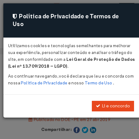
Política de Privacidade e Termos de
Uso
Acessar
Utilizamos cookies e tecnologias semelhantes para melhorar
sua experiência, personalizar conteúdo e analisar o tráfego do
site, em conformidade com a
Lei Geral de Proteção de Dados
Página Inicial
Legislações
(Lei nº 13.709/2018 – LGPD)
.
Legislação Estadual - Pernambuco
Ao continuar navegando, você declara que leu e concorda com
nossa
Política de Privacidade
e nosso
Termo de Uso
.
Voltar
Decreto Nº 47357 DE 26/04/2019
Li e concordo
Publicado no DOE - PE em 27 abr 2019
Compartilhar: