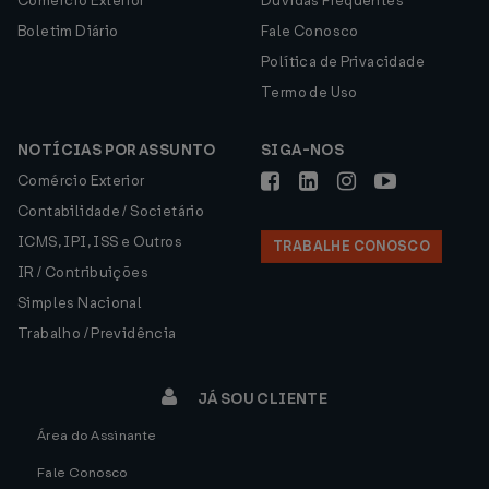
Comércio Exterior
Dúvidas Frequentes
Boletim Diário
Fale Conosco
Política de Privacidade
Termo de Uso
NOTÍCIAS POR ASSUNTO
SIGA-NOS
Comércio Exterior
Contabilidade / Societário
ICMS, IPI, ISS e Outros
TRABALHE CONOSCO
IR / Contribuições
Simples Nacional
Trabalho / Previdência
JÁ SOU CLIENTE
Área do Assinante
Fale Conosco