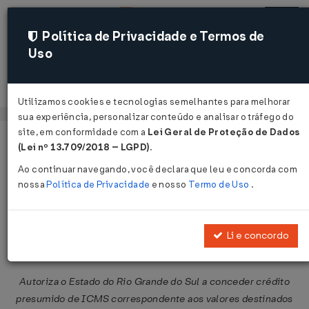
Política de Privacidade e Termos de
Uso
Acessar
Utilizamos cookies e tecnologias semelhantes para melhorar
sua experiência, personalizar conteúdo e analisar o tráfego do
site, em conformidade com a
Lei Geral de Proteção de Dados
Página Inicial
Legislações
Legislação Federal
Voltar
(Lei nº 13.709/2018 – LGPD)
.
Ao continuar navegando, você declara que leu e concorda com
Convênio ICMS Nº 52 DE
nossa
Política de Privacidade
e nosso
Termo de Uso
.
05/04/2019
Publicado no DOU em 9 abr 2019
Li e concordo
Compartilhar:
Autoriza o Estado do Rio Grande do Sul a conceder crédito
presumido de ICMS correspondente aos valores destinados