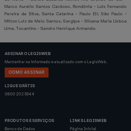
Marco Aurelio Santos Cardoso, Rondônia - Luis Fernando
Pereira da Silva, Santa Catarina - Paulo Eli, São Paulo -
Milton Luiz de Melo Santos, Sergipe - Silvana Maria Lisboa
Lima, Tocantins - Sandro Henrique Armando.
ASSINAR O LEGISWEB
Mantenha-se informado e atualizado com o LegisWeb.
COMO ASSINAR
LIGUE GRÁTIS
0800 202 5544
PRODUTOS E SERVIÇOS
LINKS LEGISWEB
Banco de Dados
Página Inicial