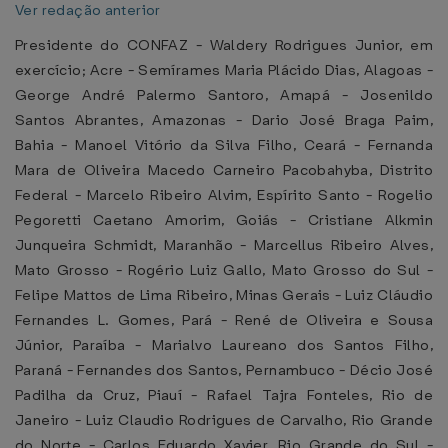
Ver redação anterior
Presidente do CONFAZ - Waldery Rodrigues Junior, em
exercício; Acre - Semírames Maria Plácido Dias, Alagoas -
George André Palermo Santoro, Amapá - Josenildo
Santos Abrantes, Amazonas - Dario José Braga Paim,
Bahia - Manoel Vitório da Silva Filho, Ceará - Fernanda
Mara de Oliveira Macedo Carneiro Pacobahyba, Distrito
Federal - Marcelo Ribeiro Alvim, Espírito Santo - Rogelio
Pegoretti Caetano Amorim, Goiás - Cristiane Alkmin
Junqueira Schmidt, Maranhão - Marcellus Ribeiro Alves,
Mato Grosso - Rogério Luiz Gallo, Mato Grosso do Sul -
Felipe Mattos de Lima Ribeiro, Minas Gerais - Luiz Cláudio
Fernandes L. Gomes, Pará - René de Oliveira e Sousa
Júnior, Paraíba - Marialvo Laureano dos Santos Filho,
Paraná - Fernandes dos Santos, Pernambuco - Décio José
Padilha da Cruz, Piauí - Rafael Tajra Fonteles, Rio de
Janeiro - Luiz Claudio Rodrigues de Carvalho, Rio Grande
do Norte - Carlos Eduardo Xavier, Rio Grande do Sul -