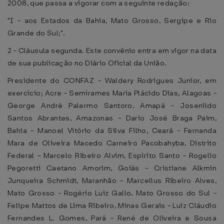
2008, que passa a vigorar com a seguinte redação:
"I - aos Estados da Bahia, Mato Grosso, Sergipe e Rio
Grande do Sul;".
2 - Cláusula segunda. Este convênio entra em vigor na data
de sua publicação no Diário Oficial da União.
Presidente do CONFAZ - Waldery Rodrigues Junior, em
exercício; Acre - Semírames Maria Plácido Dias, Alagoas -
George André Palermo Santoro, Amapá - Josenildo
Santos Abrantes, Amazonas - Dario José Braga Paim,
Bahia - Manoel Vitório da Silva Filho, Ceará - Fernanda
Mara de Oliveira Macedo Carneiro Pacobahyba, Distrito
Federal - Marcelo Ribeiro Alvim, Espírito Santo - Rogelio
Pegoretti Caetano Amorim, Goiás - Cristiane Alkmin
Junqueira Schmidt, Maranhão - Marcellus Ribeiro Alves,
Mato Grosso - Rogério Luiz Gallo, Mato Grosso do Sul -
Felipe Mattos de Lima Ribeiro, Minas Gerais - Luiz Cláudio
Fernandes L. Gomes, Pará - René de Oliveira e Sousa