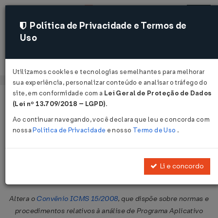
Política de Privacidade e Termos de
Uso
Acessar
Utilizamos cookies e tecnologias semelhantes para melhorar
sua experiência, personalizar conteúdo e analisar o tráfego do
site, em conformidade com a
Lei Geral de Proteção de Dados
Página Inicial
Legislações
Legislação Federal
Voltar
(Lei nº 13.709/2018 – LGPD)
.
Ao continuar navegando, você declara que leu e concorda com
Convênio ICMS Nº 47 DE
nossa
Política de Privacidade
e nosso
Termo de Uso
.
05/04/2019
Publicado no DOU em 9 abr 2019
Li e concordo
Compartilhar:
Altera o
Convênio ICMS 15/2008
, que dispõe sobre normas e
procedimentos relativos à análise de Programa Aplicativo