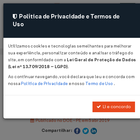
Política de Privacidade e Termos de
Uso
Acessar
Utilizamos cookies e tecnologias semelhantes para melhorar
sua experiência, personalizar conteúdo e analisar o tráfego do
site, em conformidade com a
Lei Geral de Proteção de Dados
Página Inicial
Legislações
(Lei nº 13.709/2018 – LGPD)
.
Legislação Estadual - Pernambuco
Ao continuar navegando, você declara que leu e concorda com
nossa
Política de Privacidade
e nosso
Termo de Uso
.
Voltar
Decreto Nº 47271 DE 04/04/2019
Li e concordo
Publicado no DOE - PE em 5 abr 2019
Compartilhar: