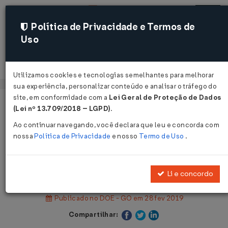
Política de Privacidade e Termos de
Uso
Acessar
Utilizamos cookies e tecnologias semelhantes para melhorar
sua experiência, personalizar conteúdo e analisar o tráfego do
site, em conformidade com a
Lei Geral de Proteção de Dados
Página Inicial
Legislações
Legislação Estadual - Goiás
(Lei nº 13.709/2018 – LGPD)
.
Ao continuar navegando, você declara que leu e concorda com
Voltar
nossa
Política de Privacidade
e nosso
Termo de Uso
.
Portaria DETRAN/GO Nº 126 DE
26/02/2019
Li e concordo
Publicado no DOE - GO em 28 fev 2019
Compartilhar: