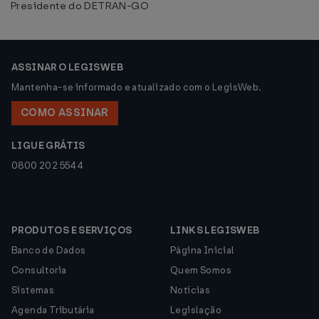
Presidente do DETRAN-GO
ASSINAR O LEGISWEB
Mantenha-se informado e atualizado com o LegisWeb.
COMO ASSINAR
LIGUE GRÁTIS
0800 202 5544
PRODUTOS E SERVIÇOS
LINKS LEGISWEB
Banco de Dados
Página Inicial
Consultoria
Quem Somos
Sistemas
Notícias
Agenda Tributária
Legislação